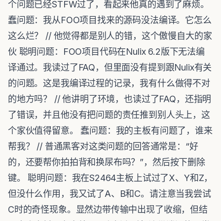
个问题已经STFW过了，看起来他真的遇到了麻烦。
蠢问题：我从FOO项目找来的源码没法编译。它怎么
这么烂？ // 他觉得都是别人的错，这个傲慢自大的家
伙 聪明问题：FOO项目代码在Nulix 6.2版下无法编
译通过。我读过了FAQ，但里面没有提到跟Nulix有关
的问题。这是我编译过程的记录，我有什么做得不对
的地方吗？ // 他讲明了环境，也读过了FAQ，还指明
了错误，并且他没有把问题的责任推到别人头上，这
个家伙值得留意。 蠢问题：我的主板有问题了，谁来
帮我？ // 普通黑客对这类问题的回答通常是：“好
的，还要帮你拍拍背和换尿布吗？”，然后按下删除
键。 聪明问题：我在S2464主板上试过了X、Y和Z，
但没什么作用，我又试了A、B和C。请注意当我尝试
C时的奇怪现象。显然边带传输中出现了收缩，但结