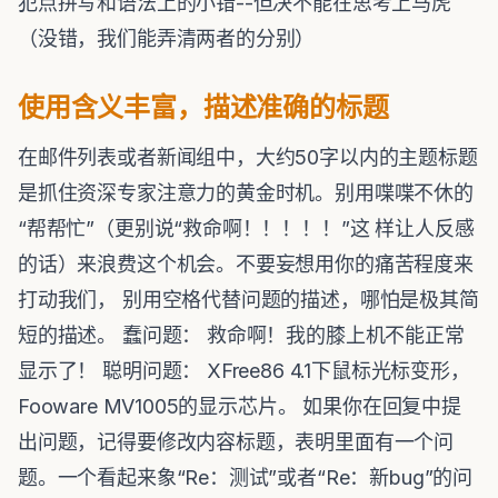
犯点拼写和语法上的小错--但决不能在思考上马虎
（没错，我们能弄清两者的分别）
使用含义丰富，描述准确的标题
在邮件列表或者新闻组中，大约50字以内的主题标题
是抓住资深专家注意力的黄金时机。别用喋喋不休的
“帮帮忙”（更别说“救命啊！！！！！”这 样让人反感
的话）来浪费这个机会。不要妄想用你的痛苦程度来
打动我们， 别用空格代替问题的描述，哪怕是极其简
短的描述。 蠢问题： 救命啊！我的膝上机不能正常
显示了！ 聪明问题： XFree86 4.1下鼠标光标变形，
Fooware MV1005的显示芯片。 如果你在回复中提
出问题，记得要修改内容标题，表明里面有一个问
题。一个看起来象“Re：测试”或者“Re：新bug”的问