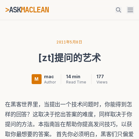
>
ASK
MACLEAN
ESC
2011年5月8日
[zt]提问的艺术
⌘K
Ctrl+K
mac
14 min
177
M
Author
Read Time
Views
在黑客世界里，当提出一个技术问题时，你能得到怎
样的回答？这取决于挖出答案的难度，同样取决于你
提问的方法。本指南旨在帮助你提高发问技巧，以获
取你最想要的答案。 首先你必须明白，黑客们只偏爱