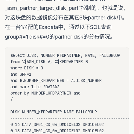
_asm_partner_target_disk_part”控制的。也就是说，
对这块盘的数据镜像分布在其它8块partner disk中。
在一台1/4配的Exadata中，通过以下SQL查询
group#=1 disk#=0的partner disk的分布情况。
select DISK, NUMBER_KFDPARTNER, NAME, FAILGROUP

from V$ASM_DISK A, X$KFDPARTNER B

where DISK = 0

and GRP=1

and B.NUMBER_KFDPARTNER = A.DISK_NUMBER

and name like 'DATA%'

order by NUMBER_KFDPARTNER asc

/

DISK NUMBER_KFDPARTNER NAME FAILGROUP

---------- ----------------- ------------------------
0 16 DATA_DM01_CD_04_DM01CEL02 DM01CEL02

0 18 DATA_DM01_CD_06_DM01CEL02 DM01CEL02
