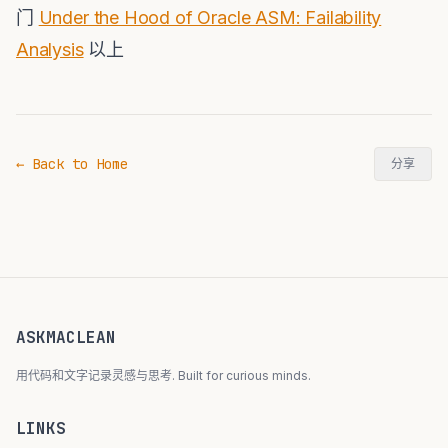
门
Under the Hood of Oracle ASM: Failability
Analysis
以上
← Back to Home
分享
ASKMACLEAN
用代码和文字记录灵感与思考. Built for curious minds.
LINKS