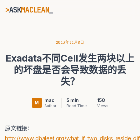
>
ASK
MACLEAN
ESC
2013年11月8日
Exadata不同Cell发生两块以上
⌘K
Ctrl+K
的坏盘是否会导致数据的丢
失？
mac
5 min
158
M
Author
Read Time
Views
原文链接：
http://www.dbaleet.org/what_if_two_disks_reside_diffe