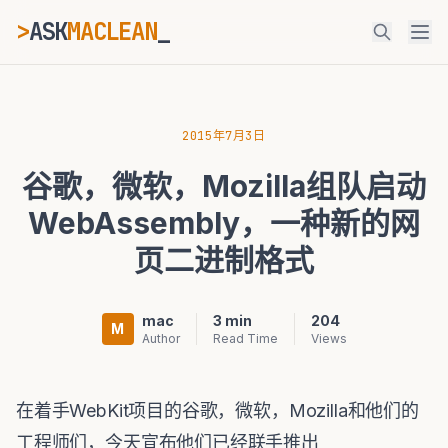
>
ASK
MACLEAN
ESC
2015年7月3日
谷歌，微软，Mozilla组队启动
⌘K
Ctrl+K
WebAssembly，一种新的网
页二进制格式
mac
3 min
204
M
Author
Read Time
Views
在着手WebKit项目的谷歌，微软，Mozilla和他们的
工程师们，今天宣布他们已经联手推出