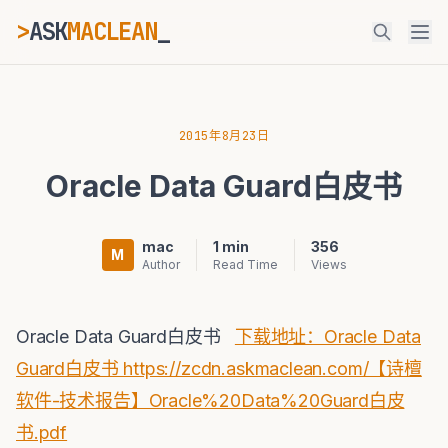
>
ASK
MACLEAN
_
ESC
2015年8月23日
Oracle Data Guard白皮书
⌘K
Ctrl+K
mac
1 min
356
M
Author
Read Time
Views
Oracle Data Guard白皮书
下载地址：Oracle Data
Guard白皮书 https://zcdn.askmaclean.com/【诗檀
软件-技术报告】Oracle%20Data%20Guard白皮
书.pdf