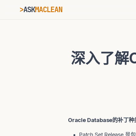
>
ASK
MACLEAN
_
ESC
深入了解Ora
⌘K
Ctrl+K
Oracle Database
的补丁种
Patch Set Relea