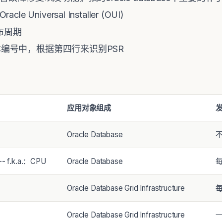
 Universal Installer (OUI)
布周期
e的版本编号中，根据第四行来识别PSR
应用对象组成
Oracle Database
-- f.k.a.：CPU
Oracle Database
Oracle Database Grid Infrastructure
Oracle Database Grid Infrastructure