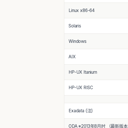
Linux x86-64
Solaris
Windows
AIX
HP-UX Itanium
HP-UX RISC
Exadata (注)
ODA ※2013年8月时 （最新