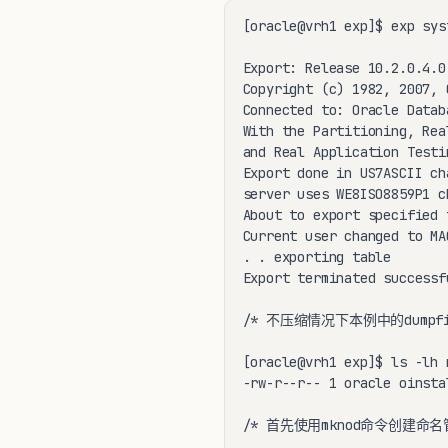
[oracle@vrh1 exp]$ exp sys
Export: Release 10.2.0.4.0
Copyright (c) 1982, 2007, 
Connected to: Oracle Datab
With the Partitioning, Rea
and Real Application Testin
Export done in US7ASCII ch
server uses WE8ISO8859P1 c
About to export specified 
Current user changed to MAC
. . exporting table       
Export terminated successf
/* 不压缩情况下本例中的dumpfil
[oracle@vrh1 exp]$ ls -lh 
-rw-r--r-- 1 oracle oinsta
/* 首先使用mknod命令创建命名管