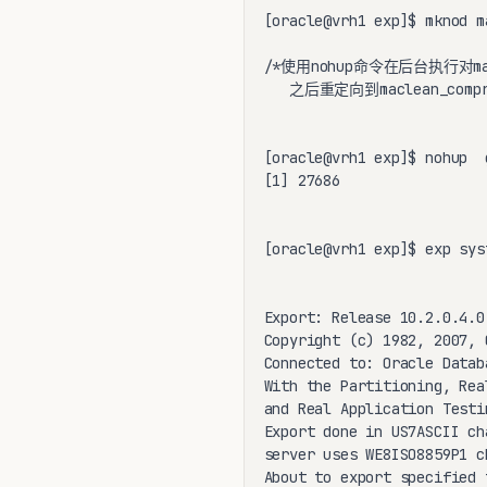
[oracle@vrh1 exp]$ mknod m
/*使用nohup命令在后台执行对ma
   之后重定向到maclean_compre
[oracle@vrh1 exp]$ nohup  
[1] 27686

[oracle@vrh1 exp]$ exp sys
Export: Release 10.2.0.4.0
Copyright (c) 1982, 2007, 
Connected to: Oracle Datab
With the Partitioning, Rea
and Real Application Testin
Export done in US7ASCII ch
server uses WE8ISO8859P1 c
About to export specified 