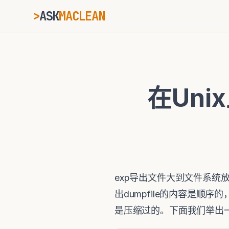
>
ASK
MACLEAN
_
ESC
在Un
⌘K
Ctrl+K
exp导出文件大到文件系统
出dumpfile的内容是
是压缩过的。下面我们举出