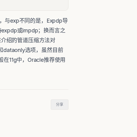
出工具，与exp不同的是，Expdp导
pdp或impdp；换而言之
述介绍的管道压缩方法对
l和dataonly选项，虽然目前
11g中，Oracle推荐使用
分享