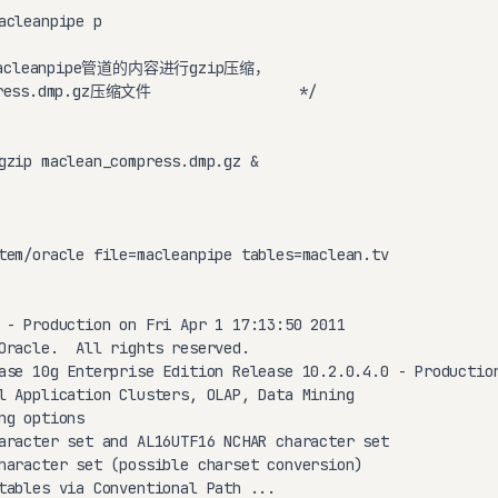
acleanpipe p

cleanpipe管道的内容进行gzip压缩，

ss.dmp.gz压缩文件                 */

gzip 
maclean_compress.dmp.gz &

tem/oracle file=macleanpipe tables=maclean.tv

 - Production on Fri Apr 1 17:13:50 2011

Oracle.  All rights reserved.

ase 10g Enterprise Edition Release 10.2.0.4.0 - Production
l Application Clusters, OLAP, Data Mining

g options

aracter set and AL16UTF16 NCHAR character set

haracter set (possible charset conversion)

tables via Conventional Path ...
