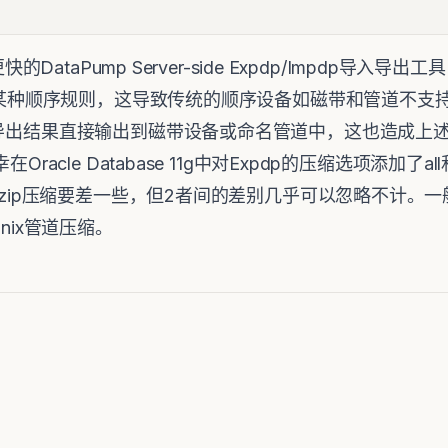
快的DataPump Server-side Expdp/Impdp导入导
遵循某种顺序规则，这导致传统的顺序设备如磁带和管道不支持ex
将导出结果直接输出到磁带设备或命名管道中，这也造成上
Oracle Database 11g中对Expdp的压缩选项添加了al
gzip压缩要差一些，但2者间的差别几乎可以忽略不计。一般在
Unix管道压缩。