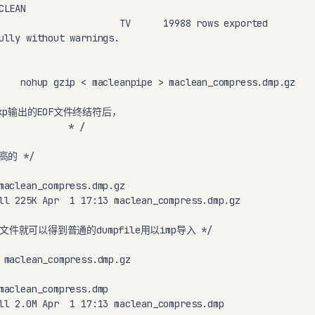
LEAN

                      TV      19988 rows exported

ully without warnings.

    nohup gzip < macleanpipe > maclean_compress.dmp.gz

xp输出的EOF文件终结符后，

         * / 

的 */

maclean_compress.dmp.gz 

ll 225K Apr  1 17:13 maclean_compress.dmp.gz

z文件就可以得到普通的dumpfile用以imp导入 */

 maclean_compress.dmp.gz 

maclean_compress.dmp 

ll 2.0M Apr  1 17:13 maclean_compress.dmp
