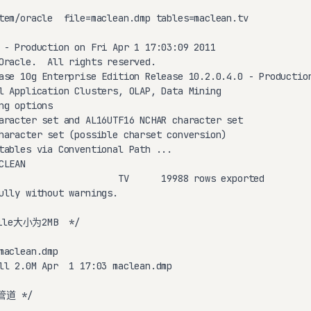
tem/oracle  file=maclean.dmp tables=maclean.tv

 - Production on Fri Apr 1 17:03:09 2011

Oracle.  All rights reserved.

ase 10g Enterprise Edition Release 10.2.0.4.0 - Production
l Application Clusters, OLAP, Data Mining

g options

aracter set and AL16UTF16 NCHAR character set

haracter set (possible charset conversion)

tables via Conventional Path ...

LEAN

                      TV      19988 rows exported

ully without warnings.

e大小为2MB  */

maclean.dmp 

ll 2.0M Apr  1 17:03 maclean.dmp

道 */
