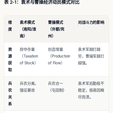
表 2-1：袁术与曹操经济动员模式对比
维
袁术模式
曹操模式
对战斗力的影响
度
（南阳/淮
（许都/兖
南）
州）
资
掠夺存量
创造增量
袁术军越打越
源
（Taxation
（Production
穷，曹操军越打
获
of Stock）
of Flow）
越强。
取
兵
兵农分离，
兵农合一
袁术军后勤极不
农
强征暴敛
（屯田制）
稳定，极易因粮
关
尽而溃。
系