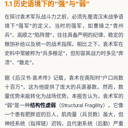
1.1 历史语境下的“强”与“弱”
在探讨袁术军队战斗力之前，必须先厘清汉末战争语
境下“强军”的定义。当时的强军，如曹操之“青州
兵”、高顺之“陷阵营”，往往具备严明的纪律、稳定的
粮饷补给以及统一的战术指挥。相比之下，袁术军在
史料中常被称为“兵多粮足”，但形容其战力时多见“奔
溃”、“散走”。
据《后汉书·袁术传》记载，袁术在南阳时“户口尚数
十百万”，这为他提供了庞大的兵源基数。然而，数
量优势未能转化为战场优势。本报告认为，袁术军的
“弱”是一种
结构性虚弱
（Structural Fragility）。它像
一个患有肥胖症的巨人，肌肉量（兵员数）虽大，但
神经系统（指挥链）迟钝，且代谢系统（后勤）严重