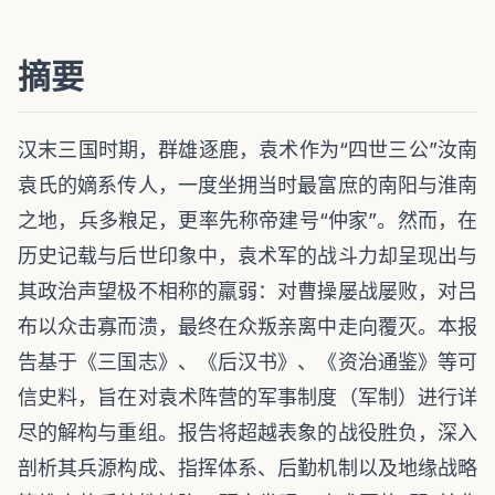
摘要
汉末三国时期，群雄逐鹿，袁术作为“四世三公”汝南
袁氏的嫡系传人，一度坐拥当时最富庶的南阳与淮南
之地，兵多粮足，更率先称帝建号“仲家”。然而，在
历史记载与后世印象中，袁术军的战斗力却呈现出与
其政治声望极不相称的羸弱：对曹操屡战屡败，对吕
布以众击寡而溃，最终在众叛亲离中走向覆灭。本报
告基于《三国志》、《后汉书》、《资治通鉴》等可
信史料，旨在对袁术阵营的军事制度（军制）进行详
尽的解构与重组。报告将超越表象的战役胜负，深入
剖析其兵源构成、指挥体系、后勤机制以及地缘战略