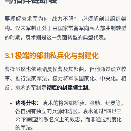
要理解袁术军为何“战力不强”，必须解剖其组织架
构。汉末军制正处于由国家常备军向私人部曲制转型
的时期，袁术则是这一负面转型的典型代表。
3.1 极端的部曲私兵化与封建化
曹操虽然也依赖诸夏侯曹及其部曲，但他通过设立校
事、推行法家军法，极力将军队国家化、中央化。相
反，袁术的军制是
彻底的封建领主制
。
诸将分屯：
袁术的将领如桥蕤、张勋、纪灵等，
各自拥有独立的兵源和防区。袁术通过“四世三
公”的威望维系名义上的效忠，而非通过制度化
的军法。