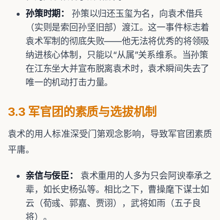
孙策时期：
孙策以归还玉玺为名，向袁术借兵
（实则是索回孙坚旧部）渡江。这一事件标志着
袁术军制的彻底失败——他无法将优秀的将领吸
纳进核心体制，只能以“从属”关系维系。当孙策
在江东坐大并宣布脱离袁术时，袁术瞬间失去了
唯一的机动打击力量。
3.3 军官团的素质与选拔机制
袁术的用人标准深受门第观念影响，导致军官团素质
平庸。
亲信与佞臣：
袁术重用的人多为只会阿谀奉承之
辈，如长史杨弘等。相比之下，曹操麾下谋士如
云（荀彧、郭嘉、贾诩），武将如雨（五子良
将）。