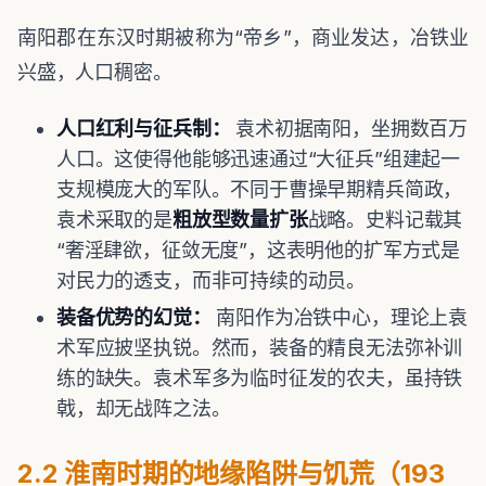
南阳郡在东汉时期被称为“帝乡”，商业发达，冶铁业
兴盛，人口稠密。
人口红利与征兵制：
袁术初据南阳，坐拥数百万
人口。这使得他能够迅速通过“大征兵”组建起一
支规模庞大的军队。不同于曹操早期精兵简政，
袁术采取的是
粗放型数量扩张
战略。史料记载其
“奢淫肆欲，征敛无度”，这表明他的扩军方式是
对民力的透支，而非可持续的动员。
装备优势的幻觉：
南阳作为冶铁中心，理论上袁
术军应披坚执锐。然而，装备的精良无法弥补训
练的缺失。袁术军多为临时征发的农夫，虽持铁
戟，却无战阵之法。
2.2 淮南时期的地缘陷阱与饥荒（193