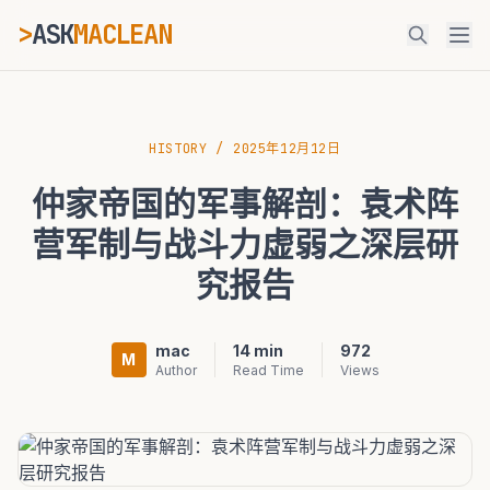
>
ASK
MACLEAN
ESC
HISTORY
/
2025年12月12日
仲家帝国的军事解剖：袁术阵
⌘K
Ctrl+K
营军制与战斗力虚弱之深层研
究报告
mac
14 min
972
M
Author
Read Time
Views