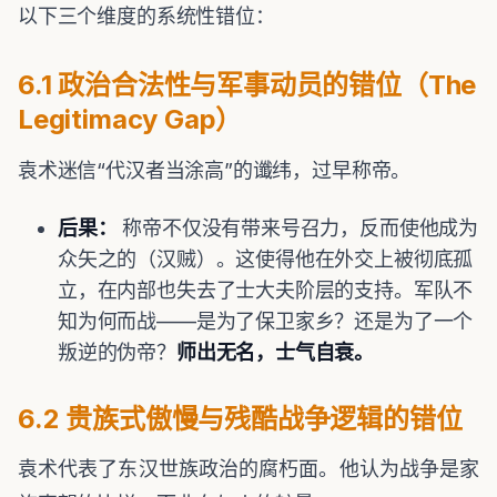
以下三个维度的系统性错位：
6.1 政治合法性与军事动员的错位（The
Legitimacy Gap）
袁术迷信“代汉者当涂高”的谶纬，过早称帝。
后果：
称帝不仅没有带来号召力，反而使他成为
众矢之的（汉贼）。这使得他在外交上被彻底孤
立，在内部也失去了士大夫阶层的支持。军队不
知为何而战——是为了保卫家乡？还是为了一个
叛逆的伪帝？
师出无名，士气自衰。
6.2 贵族式傲慢与残酷战争逻辑的错位
袁术代表了东汉世族政治的腐朽面。他认为战争是家