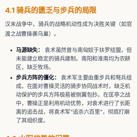
4.1 骑兵的匮乏与步兵的局限
汉末战争中，骑兵的战略机动性成为决胜关键（如官
渡之战曹操袭乌巢）。
马源缺失：
袁术虽然曾与南匈奴于扶罗结盟，但
未能建立稳定的骑兵建制。南阳和淮南均为农耕
区，缺乏牧场。
步兵方阵的僵化：
袁术军主要由重步兵和弩兵组
成。在面对曹操灵活的骑步协同战术时，缺乏机
动保护的步兵方阵极易被侧翼包抄。在匡亭之战
中，曹操正是利用机动优势，对袁术进行了长距
离的追击战，将袁术军“追杀六百里”，彻底打崩
了其组织度。