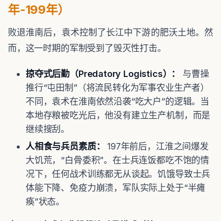
年-199年）
败退淮南后，袁术控制了长江中下游的肥沃土地。然
而，这一时期的军制受到了毁灭性打击。
掠夺式后勤（Predatory Logistics）：
与曹操
推行“屯田制”（将流民转化为军事农业生产者）
不同，袁术在淮南依然沿袭“吃大户”的逻辑。当
本地存粮被吃光后，他没有建立生产机制，而是
继续搜刮。
人相食与兵员素质：
197年前后，江淮之间爆发
大饥荒，“白骨委积”。在士兵连饭都吃不饱的情
况下，任何战术训练都无从谈起。饥饿导致士兵
体能下降、免疫力崩溃，军队实际上处于“半瘫
痪”状态。