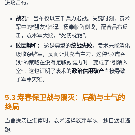
进攻吕布。
战况：
吕布仅以三千兵力迎战。关键时刻，袁术
军中的“盟友”韩暹、杨奉临阵倒戈，配合吕布反
击，袁术军大败，“死伤枕籍”。
败因解析：
这是典型的
统战失败
。袁术未能消化
吸收杂牌军，反而让其充当主力。这种“驱虎吞
狼”的策略在没有足够威慑力时，变成了“引狼入
室”。这也证明了袁术的
政治信用破产
直接导致
了军事灾难。
5.3 寿春保卫战与覆灭：后勤与士气的
终局
当曹操亲征淮南时，袁术选择放弃军队，独自渡淮逃
跑。