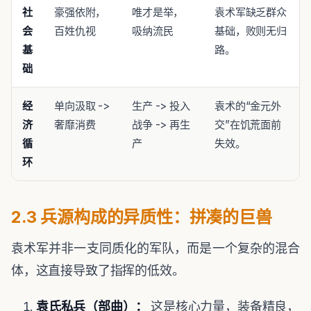
社
豪强依附，
唯才是举，
袁术军缺乏群众
会
百姓仇视
吸纳流民
基础，败则无归
基
路。
础
经
单向汲取 ->
生产 -> 投入
袁术的“金元外
济
奢靡消费
战争 -> 再生
交”在饥荒面前
循
产
失效。
环
2.3 兵源构成的异质性：拼凑的巨兽
袁术军并非一支同质化的军队，而是一个复杂的混合
体，这直接导致了指挥的低效。
袁氏私兵（部曲）：
这是核心力量，装备精良，