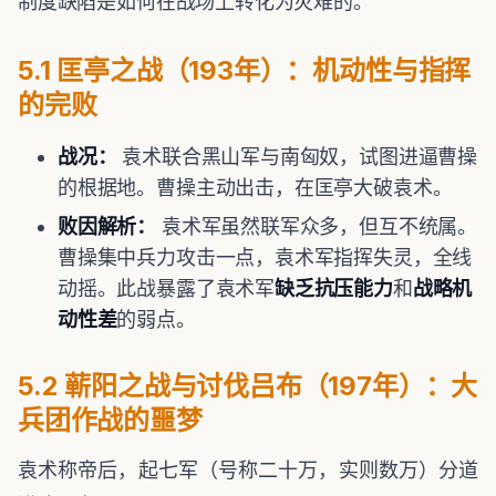
制度缺陷是如何在战场上转化为灾难的。
5.1 匡亭之战（193年）：机动性与指挥
的完败
战况：
袁术联合黑山军与南匈奴，试图进逼曹操
的根据地。曹操主动出击，在匡亭大破袁术。
败因解析：
袁术军虽然联军众多，但互不统属。
曹操集中兵力攻击一点，袁术军指挥失灵，全线
动摇。此战暴露了袁术军
缺乏抗压能力
和
战略机
动性差
的弱点。
5.2 蕲阳之战与讨伐吕布（197年）：大
兵团作战的噩梦
袁术称帝后，起七军（号称二十万，实则数万）分道