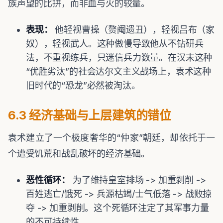
族声望的比拼，而非血与火的较量。
表现：
他轻视曹操（赘阉遗丑），轻视吕布（家
奴），轻视武人。这种傲慢导致他从不钻研兵
法，不重视练兵，只迷信兵力数量。在汉末这种
“优胜劣汰”的社会达尔文主义战场上，袁术这种
旧时代的“恐龙”必然被淘汰。
6.3 经济基础与上层建筑的错位
袁术建立了一个极度奢华的“仲家”朝廷，却依托于一
个遭受饥荒和战乱破坏的经济基础。
恶性循环：
为了维持皇室排场 -> 加重剥削 ->
百姓逃亡/饿死 -> 兵源枯竭/士气低落 -> 战败掠
夺 -> 加重剥削。这个死循环注定了其军事力量
的不可持续性。