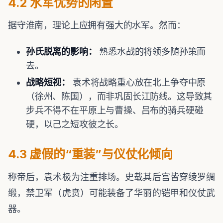
4.2 水军优势的闲置
据守淮南，理论上应拥有强大的水军。然而：
孙氏脱离的影响：
熟悉水战的将领多随孙策而
去。
战略短视：
袁术将战略重心放在北上争夺中原
（徐州、陈国），而非巩固长江防线。这导致其
步兵不得不在平原上与曹操、吕布的骑兵硬碰
硬，以己之短攻彼之长。
4.3 虚假的“重装”与仪仗化倾向
称帝后，袁术极为注重排场。史载其后宫皆穿绫罗绸
缎，禁卫军（虎贲）可能装备了华丽的铠甲和仪仗武
器。