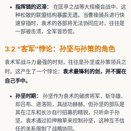
指挥链的迟滞：
在匡亭之战等大规模会战中，这
种松散的联盟结构暴露无遗。当曹操骑兵进行快
速穿插时，袁术的各部将无法协同应对，往往是
一部被击溃，全军皆恐慌。
3.2 “客军”悖论：孙坚与孙策的角色
袁术军战斗力最强的时刻，往往是孙坚或孙策领兵之
时。这产生了一个悖论：
袁术最锋利的剑，并不握在
自己手中。
孙坚时期：
孙坚作为袁术的破虏将军，斩华雄、
却吕布、进洛阳，其战功赫赫。但孙坚的部队是
其在江东和长沙自行招募的精锐，只听命于孙
坚。袁术通过扣押粮草来控制孙坚，这种互不信
任的关系限制了战略协同。