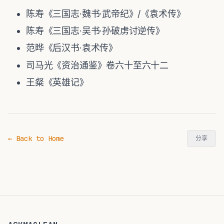
陈寿《三国志·魏书·武帝纪》/《袁术传》
陈寿《三国志·吴书·孙破虏讨逆传》
范晔《后汉书·袁术传》
司马光《资治通鉴》卷六十至六十二
王粲《英雄记》
← Back to Home
分享