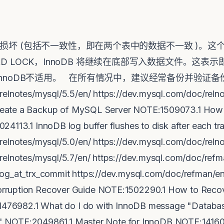
坏 (包括不一致性，即在两个表中的数据不一致 )。这
H READ LOCK，InnoDB 将继续在底部写入数据文件。
InnoDB不适用。 在所有情况中，建议经常备份并验证备
relnotes/mysql/5.5/en/ https://dev.mysql.com/doc/reln
eate a Backup of MySQL Server NOTE:1509073.1 How 
4113.1 InnoDB log buffer flushes to disk after each tr
relnotes/mysql/5.0/en/ https://dev.mysql.com/doc/relno
relnotes/mysql/5.7/en/ https://dev.mysql.com/doc/ref
og_at_trx_commit https://dev.mysql.com/doc/refman/en
rruption Recover Guide NOTE:1502290.1 How to Recov
:1476982.1 What do I do with InnoDB message "Databas
age" NOTE:2049861.1 Master Note for InnoDB NOTE:14160