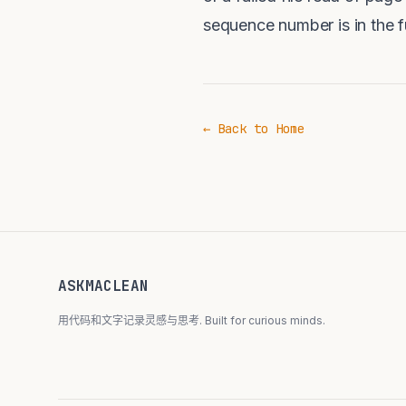
sequence number is in the
← Back to Home
ASKMACLEAN
用代码和文字记录灵感与思考. Built for curious minds.