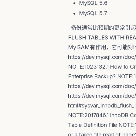
MySQL 5.6
MySQL 5.7
备份通常比预期的更常引起损
FLUSH TABLES WIT
MyISAM有作用，它可能对
https://dev.mysql.com/doc/
NOTE:1023132.1 How to Cr
Enterprise Backup? NOTE:102
https://dev.mysql.com/doc/
https://dev.mysql.com/doc/
html#sysvar_innodb_flush_l
NOTE:2017846.1 InnoDB Co
Table Definition File NOTE
or a failed file read of p