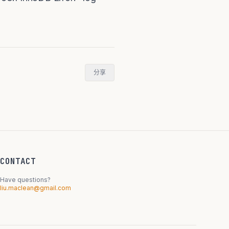
分享
CONTACT
Have questions?
liu.maclean@gmail.com