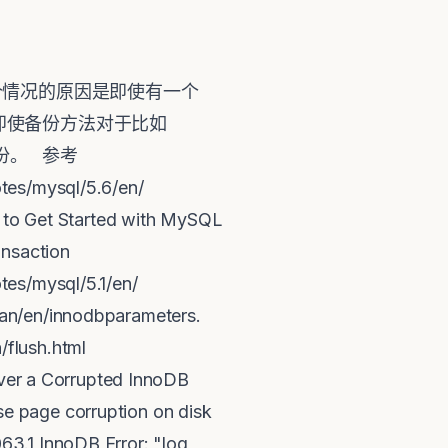
个情况的原因是即使有一个
这表示即使备份方法对于比如
份。 参考
otes/mysql/5.6/en/
to Get Started with MySQL
ansaction
tes/mysql/5.1/en/
man/en/innodbparameters.
/flush.html
er a Corrupted InnoDB
e page corruption on disk
63.1 InnoDB Error: "log