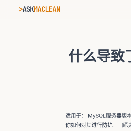
>
ASK
MACLEAN
_
ESC
什么导致了
⌘K
Ctrl+K
适用于： MySQL服务器版
你如何对其进行防护。 解决方