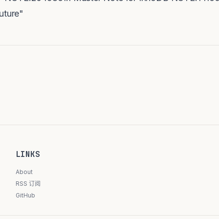
 future"
LINKS
About
RSS 订阅
GitHub