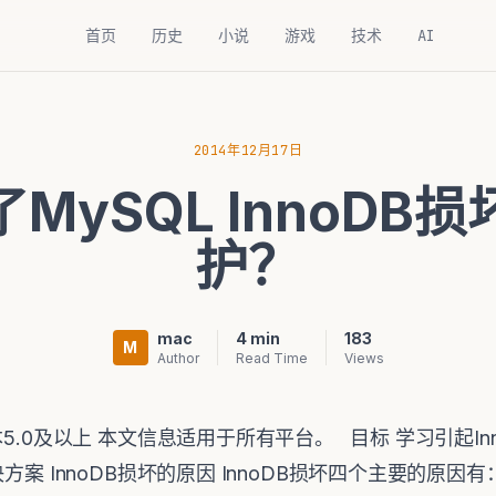
首页
历史
小说
游戏
技术
AI
2014年12月17日
MySQL InnoDB
护？
mac
4 min
183
M
Author
Read Time
Views
本5.0及以上 本文信息适用于所有平台。 目标 学习引起I
案 InnoDB损坏的原因 InnoDB损坏四个主要的原因有