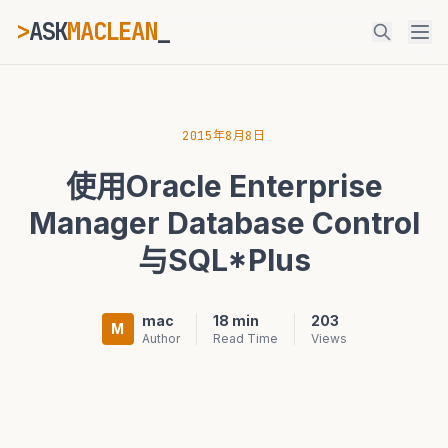
>
ASK
MACLEAN
_
ESC
2015年8月8日
使用Oracle Enterprise
⌘K
Ctrl+K
Manager Database Control
与SQL*Plus
mac
18 min
203
M
Author
Read Time
Views