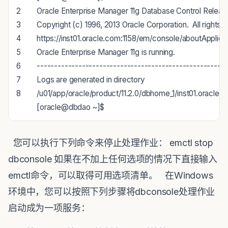
2
Oracle
Enterprise
Manager
11g
Database
Control
Releas
3
Copyright
(
c
)
1996
,
2013
Oracle
Corporation
.
All
rights
r
4
https
:
//inst01.oracle.com:1158/em/console/aboutApplica
5
Oracle
Enterprise
Manager
11g
is
running
.
6
--
--
--
--
--
--
--
--
--
--
--
--
--
--
--
--
--
--
--
--
--
--
--
--
--
--
--
-
7
Logs
are
generated
in
directory
8
/
u01
/
app
/
oracle
/
product
/
11.2.0
/
dbhome_1
/
inst01
.
oracle
.
c
[
oracle
@
dbdao
~
]
$
您可以执行下列命令来停止处理作业： emctl stop
dbconsole 如果在不加上任何选项的情况下直接输入
emctl命令，可以取得可用选项清单。 在Windows
环境中，您可以按照下列步骤将dbconsole处理作业
启动成为一项服务：