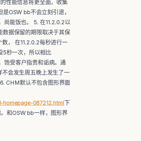
例如收集的性能信息将更全面，收集
是OSW bb不会立刻引退，
。 5. 在11.2.0.2以
其性能数据保留的期限取决于其保
在11.2.0.2每秒进行一
为没5秒一次，所以相比
软肋，饱受客户指责和诟病。通
样不会发生周五晚上发生了一
. CHM默认不包含图形界面
ad-homepage-087212.html
下
进行察看。和OSW bb一样，图形界