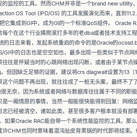
的监控的工具。然而CHM并非是一个brand new utili
Detection OS Tool (IPD/OS) 的工具发展演化而来，直到11.2.0
于决定把它集成到GI中，成为GI的一个标准QoS组件。 Oracl
每个在这个行业摸爬滚打多年的老dba或者技术支持工程
的日志来看，发起系统重启的命令的是Oracle的ocssd.
S/GI中的日志也是空空如也，最多出现一些类似于节点
果往往是怀疑当时的心跳网络出现闪断，或者由于某节点
g。但因缺乏足够的证据，建议将crs diagwait设置为13（
果这个问题不再出现，就往往成了一桩无头案，最终不了
a也很无奈，因为系统或者网络与数据库往往属于不同的职
只是一厢情愿的事情，当然一般能很快能得到回复：网络
日志已经被清空，诸如此类。甚至很多客户根本就没有部署
。如果Oracle RAC能自带一个系统性能监控的工具，那么
或许CHM也同时意味着混沌扯皮背黑锅的时代即将结束。