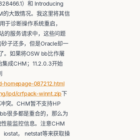
6.1）和 Introducing
测出关于CHM的大致情况。我这里将其信
是用于诊断操作系统重启，
持网站的服务请求中，这些问题
子还多，但是Oracle却一
。如果将OSW bb比作屠
始集成CHM；11.2.0.3开始
到
ad-homepage-087212.html
ng/ipd/crfpack-winnt.zip
下
冲突。CHM暂不支持HP
W bb很多都是重合的，那么为
统性能监控信息。注意CHM
tat， netstat等来获取操