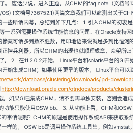
了。 废话少说，进入正题。从CHM的faq note（文档号132846
itor (IPD/OS) (文档号736752.1)两篇文章我们可以窥
一些所谓内幕，总结到如下几点： 1. 引入CHM的初衷
骤降等一系列需要操作系统性能信息的问题。在Oracle支
惨案可谓多到数不胜数，用印地语来说就是多到比恒河的砂
正神兵利器，所以CHM的出现也就顺理成章，众望所归了
. 在11.2.0.2开始， Linux平台和solaris平台的GI开
的GI开始集成CHM；如果使用更早的版本， Linux平台可以
chnetwork/database/clustering/downloads/ipd-downlo
到
http://download.oracle.com/otndocs/products/clusteri
载。如果GI已集成CHM，请不要再单独安装，否则会造成
似的功能只能使用OSW bb。 3. 从功能上看，CHM和OS
同样的事情呢呢？CHM的原理是使用操作系统API来获取系
样的， OSW bb是调用操作系统工具集，例如vmstat， ios