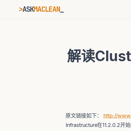
>
ASK
MACLEAN
ESC
解读Clust
⌘K
Ctrl+K
原文链接如下：
http://www
Infrastructure在11.