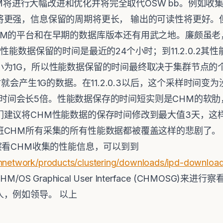
 12c中CHM将进行大幅改进和优化并将完全取代OSW bb。
更强，信息保留的周期将更长， 输出的可读性将更好。但
的平台和在早期的数据库版本还有用武之地。廉颇虽老，尚能饭也
性能数据保留的时间是最近的24个小时；到11.2.0.2
1G，所以性能数据保留的时间最终取决于集群节点的个数， 
时就会产生1G的数据。在11.2.0.3以后，这个采样时间变
据保存的时间会长5倍。性能数据保存的时间短实则是CHM的
们建议将CHM性能数据的保存时间修改到最大值3天，这
CHM所有采集的所有性能数据都被覆盖这样的悲剧了。 6
察看CHM收集的性能信息，可以到到
chnetwork/products/clustering/downloads/ipd-downlo
OS Graphical User Interface (CHMOSG)来
，例如领导。 以上