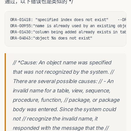
通过，以下错误也是类似的 */
ORA-01418: "specified index does not exist"    --
ORA-00955:"name is already used by an existing 
ORA-01430:"column being added already exists in tab
ORA-04043:"object %s does not exist"            
// *Cause: An object name was specified
that was not recognized by the system. //
There are several possible causes: // - An
invalid name for a table, view, sequence,
procedure, function, // package, or package
body was entered. Since the system could
not // recognize the invalid name, it
responded with the message that the //