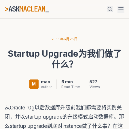
>
ASK
MACLEAN
ESC
2011年3月25日
Startup Upgrade为我们做了
⌘K
Ctrl+K
什么？
mac
6 min
527
M
Author
Read Time
Views
从Oracle 10g以后数据库升级前我们都需要将实例关
闭，并以startup upgrade的升级模式启动数据库。那
么startup upgrade到底对instance做了什么事？在这