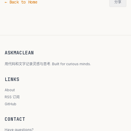
← Back to Home
分享
ASKMACLEAN
用代码和文字记录灵感与思考. Built for curious minds.
LINKS
About
RSS 订阅
GitHub
CONTACT
Have questions?