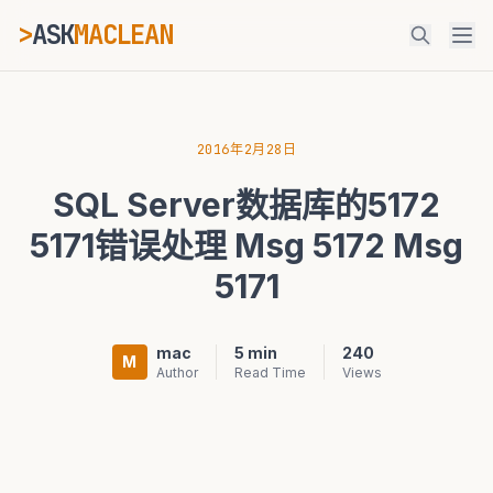
>
ASK
MACLEAN
_
ESC
2016年2月28日
SQL Server数据库的5172
⌘K
Ctrl+K
5171错误处理 Msg 5172 Msg
5171
mac
5 min
240
M
Author
Read Time
Views