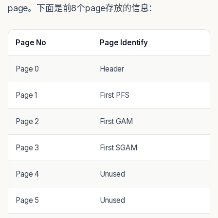
page。下面是前8个page存放的信息：
Page No
Page Identify
Page 0
Header
Page 1
First PFS
Page 2
First GAM
Page 3
First SGAM
Page 4
Unused
Page 5
Unused