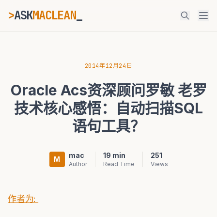
>
ASK
MACLEAN
ESC
2014年12月24日
Oracle Acs资深顾问罗敏 老罗
⌘K
Ctrl+K
技术核心感悟：自动扫描SQL
语句工具？
mac
19 min
251
M
Author
Read Time
Views
作者为: