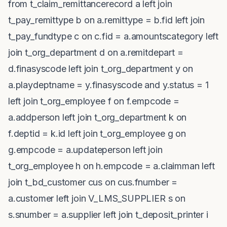
from t_claim_remittancerecord a left join
t_pay_remittype b on a.remittype = b.fid left join
t_pay_fundtype c on c.fid = a.amountscategory left
join t_org_department d on a.remitdepart =
d.finasyscode left join t_org_department y on
a.playdeptname = y.finasyscode and y.status = 1
left join t_org_employee f on f.empcode =
a.addperson left join t_org_department k on
f.deptid = k.id left join t_org_employee g on
g.empcode = a.updateperson left join
t_org_employee h on h.empcode = a.claimman left
join t_bd_customer cus on cus.fnumber =
a.customer left join V_LMS_SUPPLIER s on
s.snumber = a.supplier left join t_deposit_printer i