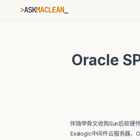
>
ASK
MACLEAN
ESC
Oracle 
⌘K
Ctrl+K
伴随甲骨文收购Sun后软硬件一
Exalogic中间件云服务器