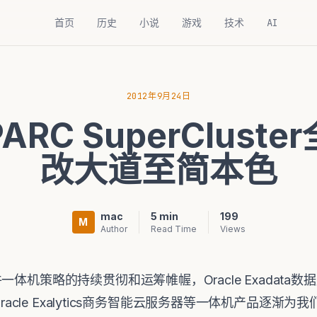
首页
历史
小说
游戏
技术
AI
2012年9月24日
SPARC SuperClus
改大道至简本色
mac
5 min
199
M
Author
Read Time
Views
体机策略的持续贯彻和运筹帷幄，Oracle Exadata数据
、Oracle Exalytics商务智能云服务器等一体机产品逐