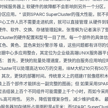
这时候服务器上 软硬件的故障都不会影响到另外一个分区
用。” 谈到SPARC SuperCluster的强大性能，就不
数据中心工作人员不需要走进机房，就可以直接管理 从硬件
件、软件、交换、存储管理起来。张雪枫为记者演示了登陆
uperCluster的硬件配置和型号一目了然，每一个部件的
色、黄色、蓝色来划分警示等 级，这些问题都有详尽的信息
适合企业数据中心多应用整合，其定位为企业级高端UNIX服务
括： 首先，更快的批量处理速度，更快的自服务应用响应
rCluster可以处理高达100万的交易，IBM大机Z10只有
11倍。 其次，更快的部署时间。传统意义上的搭建IT就像搭
百个部件才能拼出一副完整的图画；但 如果采用SPARC Su
组装上百个不同组件可能需要上千个小时，而如今采用SPARC 
99%高可用性。 另外，降低管理复杂性，减少维护成本。
服务器加存储所占用面积是4平米；而SPARC SuperClus