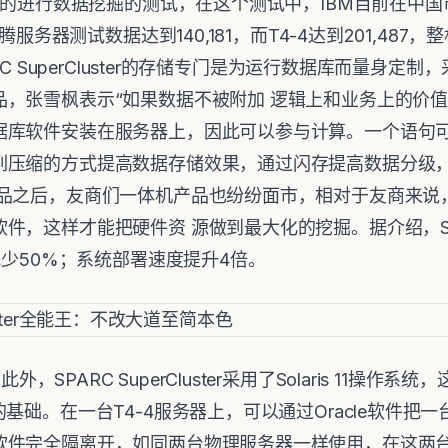
用的进行数据挖掘的测试，在这个测试中，IBM目前在中国市场最
腾服务器测试数据达到140,181，而T4-4达到201,487
RC SuperCluster的存储专门是为运行数据库而量身定制
，张雪枫表示“如果数据不被附加 逻辑上和业务上的价值
据库软件安装在服务器上，因此可以参与计算。一个语句可
列压缩的方式提高数据存储效果，通过闪存提高数据分级
产品之后，友商们一体机产品也纷纷面市，相对于友商来说
，这样才能把硬件资 源做到最大化的挖掘。据介绍，SPARC 
减少50%；系统部署速度提升4倍。
品
此外，SPARC SuperCluster采用了Solaris 11
基础。在一台T4-4服务器上，可以通过Oracle软件把
软件完全隔离开，如同两台物理服务器一样使用，在这两