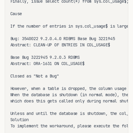
Finally, issue select count(*) from sys.col_usage$;

Cause

If the number of entries in sys.col_usage$ is large t
Bug: 3540022 9.2.0.4.0 RDBMS Base Bug 3221945

Abstract: CLEAN-UP OF ENTRIES IN COL_USAGE$

Base Bug 3221945 9.2.0.3 RDBMS

Abstract: ORA-1631 ON COL_USAGE$

Closed as "Not a Bug"

However, when a table is dropped, the column usage st
When the database is shutdown (in normal mode), then 
which does this gets called only during normal shutdo
Unless and until the database is shutdown, the col_us
Solution

To implement the workaround, please execute the follo