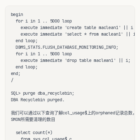
begin

  for i in 1 .. 5000 loop

    execute immediate 'create table maclean1' || i ||
    execute immediate 'select * from maclean1' || i |
  end loop;

  DBMS_STATS.FLUSH_DATABASE_MONITORING_INFO;

  for i in 1 .. 5000 loop

    execute immediate 'drop table maclean1' || i;

  end loop;

end;

/

SQL> purge dba_recyclebin;

DBA Recyclebin purged.

我们可以通过以下查询了解col_usage$上的orphaned记录总数，这也将
SMON所需要清理的数目

  select count(*)

    from sys.col_usage$ c
