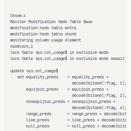
Cksxm.c

Monitor Modification Hash Table Base

modification hash table entry

modification hash table chunk

monitoring column usage element

ksxmlock_1

lock table sys.col_usage$ in exclusive mode

lock table sys.col_usage$ in exclusive mode nowait

update sys.col_usage$

   set equality_preds    = equality_preds +

                           decode(bitand(:flag, 1), 0
       equijoin_preds    = equijoin_preds +

                           decode(bitand(:flag, 2), 0
       nonequijoin_preds = nonequijoin_preds +

                           decode(bitand(:flag, 4), 0
       range_preds       = range_preds + decode(bitan
       like_preds        = like_preds + decode(bitand
       null_preds        = null_preds + decode(bitand