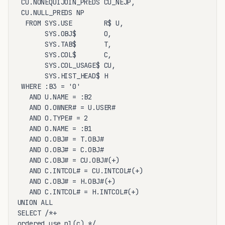
 CU.NONEQUIJOIN_PREDS CU_NEJP,

 CU.NULL_PREDS NP

  FROM SYS.USE        R$ U,

       SYS.OBJ$       O,

       SYS.TAB$       T,

       SYS.COL$       C,

       SYS.COL_USAGE$ CU,

       SYS.HIST_HEAD$ H

 WHERE :B3 = '0'

   AND U.NAME = :B2

   AND O.OWNER# = U.USER#

   AND O.TYPE# = 2

   AND O.NAME = :B1

   AND O.OBJ# = T.OBJ#

   AND O.OBJ# = C.OBJ#

   AND C.OBJ# = CU.OBJ#(+)

   AND C.INTCOL# = CU.INTCOL#(+)

   AND C.OBJ# = H.OBJ#(+)

   AND C.INTCOL# = H.INTCOL#(+)

UNION ALL

SELECT /*+

ordered use_nl(c) */
