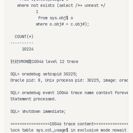
   where not exists (select /*+ unnest */

           1

            from sys.obj$ o

           where o.obj# = c.obj#);

  COUNT(*)

----------

     10224

针对SMON做10046 level 12 trace

SQL> oradebug setospid 30225;

Oracle pid: 8, Unix process pid: 30225, image: oracle
SQL> oradebug event 10046 trace name context forever,
Statement processed.

SQL> shutdown immediate;

=================10046 trace content=================
lock table sys.col_usage$ in exclusive mode nowait
