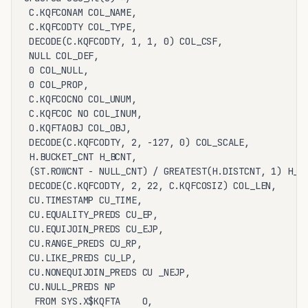
 C.KQFCONAM COL_NAME,

 C.KQFCODTY COL_TYPE,

 DECODE(C.KQFCODTY, 1, 1, 0) COL_CSF,

 NULL COL_DEF,

 0 COL_NULL,

 0 COL_PROP,

 C.KQFCOCNO COL_UNUM,

 C.KQFCOC NO COL_INUM,

 O.KQFTAOBJ COL_OBJ,

 DECODE(C.KQFCODTY, 2, -127, 0) COL_SCALE,

 H.BUCKET_CNT H_BCNT,

 (ST.ROWCNT - NULL_CNT) / GREATEST(H.DISTCNT, 1) H_PF
 DECODE(C.KQFCODTY, 2, 22, C.KQFCOSIZ) COL_LEN,

 CU.TIMESTAMP CU_TIME,

 CU.EQUALITY_PREDS CU_EP,

 CU.EQUIJOIN_PREDS CU_EJP,

 CU.RANGE_PREDS CU_RP,

 CU.LIKE_PREDS CU_LP,

 CU.NONEQUIJOIN_PREDS CU _NEJP,

 CU.NULL_PREDS NP

  FROM SYS.X$KQFTA    O,
