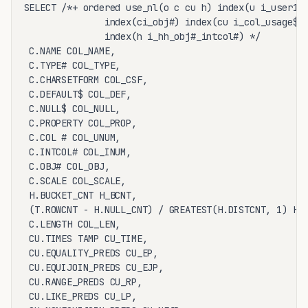
SELECT /*+ ordered use_nl(o c cu h) index(u i_user1) 
               index(ci_obj#) index(cu i_col_usage$)

               index(h i_hh_obj#_intcol#) */

 C.NAME COL_NAME,

 C.TYPE# COL_TYPE,

 C.CHARSETFORM COL_CSF,

 C.DEFAULT$ COL_DEF,

 C.NULL$ COL_NULL,

 C.PROPERTY COL_PROP,

 C.COL # COL_UNUM,

 C.INTCOL# COL_INUM,

 C.OBJ# COL_OBJ,

 C.SCALE COL_SCALE,

 H.BUCKET_CNT H_BCNT,

 (T.ROWCNT - H.NULL_CNT) / GREATEST(H.DISTCNT, 1) H_P
 C.LENGTH COL_LEN,

 CU.TIMES TAMP CU_TIME,

 CU.EQUALITY_PREDS CU_EP,

 CU.EQUIJOIN_PREDS CU_EJP,

 CU.RANGE_PREDS CU_RP,

 CU.LIKE_PREDS CU_LP,
