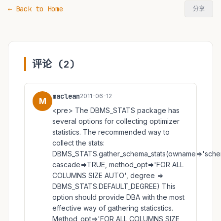
← Back to Home
分享
评论 (2)
maclean
2011-06-12
M
<pre> The DBMS_STATS package has
several options for collecting optimizer
statistics. The recommended way to
collect the stats:
DBMS_STATS.gather_schema_stats(owname=>'schem
cascade=>TRUE, method_opt=>'FOR ALL
COLUMNS SIZE AUTO', degree =>
DBMS_STATS.DEFAULT_DEGREE) This
option should provide DBA with the most
effective way of gathering staticstics.
Method_opt=>'FOR ALL COLUMNS SIZE