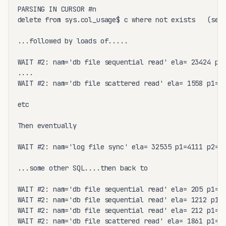
PARSING IN CURSOR #n

delete from sys.col_usage$ c where not exists   (sele
...followed by loads of.....

WAIT #2: nam='db file sequential read' ela= 23424 p1=
....

WAIT #2: nam='db file scattered read' ela= 1558 p1=1 
etc

Then eventually

WAIT #2: nam='log file sync' ela= 32535 p1=4111 p2=0 
...some other SQL....then back to

WAIT #2: nam='db file sequential read' ela= 205 p1=1 
WAIT #2: nam='db file sequential read' ela= 1212 p1=1
WAIT #2: nam='db file sequential read' ela= 212 p1=1 
WAIT #2: nam='db file scattered read' ela= 1861 p1=1 