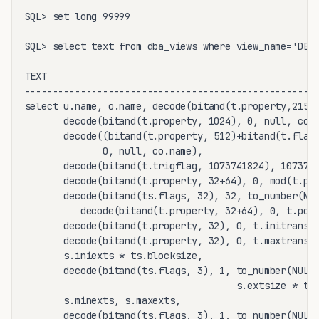
SQL> set long 99999

SQL> select text from dba_views where view_name='DBA_
TEXT

-----------------------------------------------------
select u.name, o.name, decode(bitand(t.property,21516
       decode(bitand(t.property, 1024), 0, null, co.n
       decode((bitand(t.property, 512)+bitand(t.flags
              0, null, co.name),

       decode(bitand(t.trigflag, 1073741824), 1073741
       decode(bitand(t.property, 32+64), 0, mod(t.pct
       decode(bitand(ts.flags, 32), 32, to_number(NUL
          decode(bitand(t.property, 32+64), 0, t.pctu
       decode(bitand(t.property, 32), 0, t.initrans, 
       decode(bitand(t.property, 32), 0, t.maxtrans, 
       s.iniexts * ts.blocksize,

       decode(bitand(ts.flags, 3), 1, to_number(NULL)
                                      s.extsize * ts.
       s.minexts, s.maxexts,

       decode(bitand(ts.flags, 3), 1, to_number(NULL)