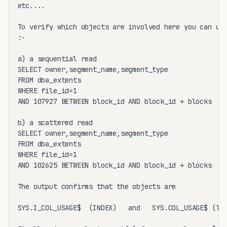
etc....

To verify which objects are involved here you can use
:-

a) a sequential read

SELECT owner,segment_name,segment_type

FROM dba_extents

WHERE file_id=1

AND 107927 BETWEEN block_id AND block_id + blocks

b) a scattered read

SELECT owner,segment_name,segment_type

FROM dba_extents

WHERE file_id=1

AND 102625 BETWEEN block_id AND block_id + blocks

The output confirms that the objects are

SYS.I_COL_USAGE$  (INDEX)   and   SYS.COL_USAGE$ (TAB