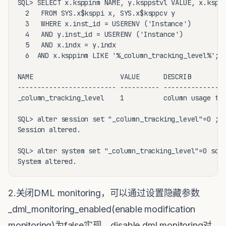
SQL> SELECT x.ksppinm NAME, y.ksppstvl VALUE, x.ksppd
  2   FROM SYS.x$ksppi x, SYS.x$ksppcv y

  3   WHERE x.inst_id = USERENV ('Instance')

  4   AND y.inst_id = USERENV ('Instance')

  5   AND x.indx = y.indx

  6  AND x.ksppinm LIKE '%_column_tracking_level%';

NAME                      VALUE      DESCRIB

------------------------- ---------- ----------------
_column_tracking_level    1          column usage tra
SQL> alter session set "_column_tracking_level"=0 ;

Session altered.

SQL> alter system set "_column_tracking_level"=0 scop
System altered.
2.关闭DML monitoring，可以通过设置隐藏参数
_dml_monitoring_enabled(enable modification
monitoring)为false实现，disable dml monitoring对