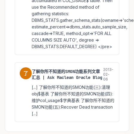
accumulated in COL_USAGE$ table. Then
use the Recommended method of
gathering statistics:
DBMS_STATS.gather_schema_stats(owname=>'sche
estimate_percent=>dbms_stats.auto_sample_size,
cascade=>TRUE, method_opt=>'FOR ALL
COLUMNS SIZE AUTO', degree =>
DBMS_STATS.DEFAULT_DEGREE) </pre>
2013-
了解你所不知道的SMON功能系列文章
了
02-
汇总 | Ask Maclean Oracle Blog
06
[...] 了解你所不知道的SMON功能(三):清理
obj$基表 了解你所不知道的SMON功能(四):
维护col_usage$字典基表 了解你所不知道的
SMON功能(五):Recover Dead transaction
[...]