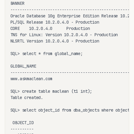
BANNER

-----------------------------------------------------
Oracle Database 10g Enterprise Edition Release 10.2.0
PL/SQL Release 10.2.0.4.0 - Production

CORE    10.2.0.4.0      Production

TNS for Linux: Version 10.2.0.4.0 - Production

NLSRTL Version 10.2.0.4.0 - Production

SQL> select * from global_name;

GLOBAL_NAME

-----------------------------------------------------
www.askmaclean.com

SQL> create table maclean (t1 int);

Table created.

SQL> select object_id from dba_objects where object_n
 OBJECT_ID

----------
