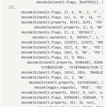
               decode(bitand(t.flags, 536870912), 536
))),

       decode(bitand(o.flags, 2), 0, 'N', 2, 'Y', 'N'
       decode(bitand(o.flags, 16), 0, 'N', 16, 'Y', '
       decode(bitand(t.property, 8192), 8192, 'YES',

              decode(bitand(t.property, 1), 0, 'NO', 
       decode(bitand(o.flags, 2), 2, 'DEFAULT',

             decode(s.cachehint, 0, 'DEFAULT', 1, 'KE
       decode(bitand(t.flags, 131072), 131072, 'ENABL
       decode(bitand(t.flags, 512), 0, 'NO', 'YES'),

       decode(bitand(t.flags, 256), 0, 'NO', 'YES'),

       decode(bitand(o.flags, 2), 0, NULL,

          decode(bitand(t.property, 8388608), 8388608
                 'SYS$SESSION', 'SYS$TRANSACTION')),

       decode(bitand(t.flags, 1024), 1024, 'ENABLED',
       decode(bitand(o.flags, 2), 2, 'NO',

           decode(bitand(t.property, 2147483648), 214
              decode(ksppcv.ksppstvl, 'TRUE', 'YES', 
       decode(bitand(t.property, 1024), 0, null, cu.n
       decode(bitand(t.flags, 8388608), 8388608, 'ENA
       decode(bitand(t.property, 32), 32, null,
