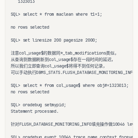
   1323013

SQL> select * from maclean where t1=1;

no rows selected

SQL> set linesize 200 pagesize 2000;

注意col_usage$的数据同*_tab_modifications类似，

从查询到数据刷新到col_usage$存在一段时间的延迟，

所以我们立即查询col_usage$将得不到任何记录，

可以手动执行DBMS_STATS.FLUSH_DATABASE_MONITORING_
SQL> select * from col_usage$ where obj#=1323013;

no rows selected

SQL> oradebug setmypid;

Statement processed.

针对FLUSH_DATABASE_MONITORING_INFO填充操作做10046 level 
SQL> oradebug event 10046 trace name context forever,