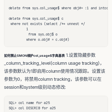
delete from sys.col_usage$ where obj#= :1 and intcol#
delete from sys.col_usage$ c

 where not exists (select /*+ unnest */

         1

          from sys.obj$ o

         where o.obj# = c.obj#)
1.设置隐藏参数
如何禁止SMON维护col_usage$字典基表
_column_tracking_level(column usage tracking)，
该参数默认为1即启用column使用情况跟踪。设置该
参数为0，将禁用column tracking，该参数可以在
session和system级别动态修改:
SQL> col name for a25

SQL> col DESCRIB for a25
