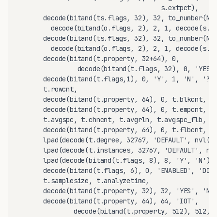
                                      s.extpct),

       decode(bitand(ts.flags, 32), 32, to_number(NUL
         decode(bitand(o.flags, 2), 2, 1, decode(s.li
       decode(bitand(ts.flags, 32), 32, to_number(NUL
         decode(bitand(o.flags, 2), 2, 1, decode(s.gr
       decode(bitand(t.property, 32+64), 0,

                decode(bitand(t.flags, 32), 0, 'YES',
       decode(bitand(t.flags,1), 0, 'Y', 1, 'N', '?')
       t.rowcnt,

       decode(bitand(t.property, 64), 0, t.blkcnt, nu
       decode(bitand(t.property, 64), 0, t.empcnt, nu
       t.avgspc, t.chncnt, t.avgrln, t.avgspc_flb,

       decode(bitand(t.property, 64), 0, t.flbcnt, nu
       lpad(decode(t.degree, 32767, 'DEFAULT', nvl(t.
       lpad(decode(t.instances, 32767, 'DEFAULT', nvl
       lpad(decode(bitand(t.flags, 8), 8, 'Y', 'N'),5
       decode(bitand(t.flags, 6), 0, 'ENABLED', 'DISA
       t.samplesize, t.analyzetime,

       decode(bitand(t.property, 32), 32, 'YES', 'NO'
       decode(bitand(t.property, 64), 64, 'IOT',

               decode(bitand(t.property, 512), 512, '