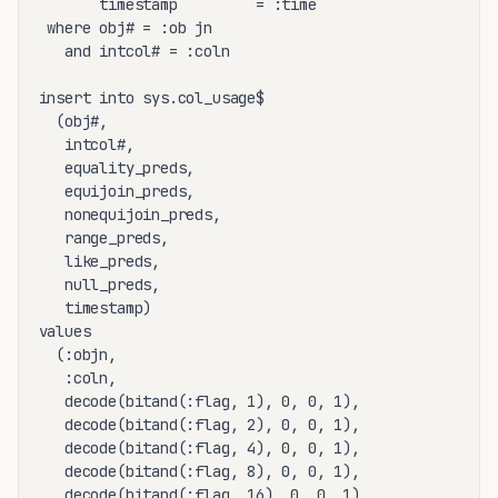
       timestamp         = :time

 where obj# = :ob jn

   and intcol# = :coln

insert into sys.col_usage$

  (obj#,

   intcol#,

   equality_preds,

   equijoin_preds,

   nonequijoin_preds,

   range_preds,

   like_preds,

   null_preds,

   timestamp)

values

  (:objn,

   :coln,

   decode(bitand(:flag, 1), 0, 0, 1),

   decode(bitand(:flag, 2), 0, 0, 1),

   decode(bitand(:flag, 4), 0, 0, 1),

   decode(bitand(:flag, 8), 0, 0, 1),

   decode(bitand(:flag, 16), 0, 0, 1),
