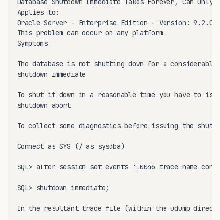
Database Shutdown Immediate Takes Forever, Can Only D
Applies to:

Oracle Server - Enterprise Edition - Version: 9.2.0.4
This problem can occur on any platform.

Symptoms

The database is not shutting down for a considerable 
shutdown immediate

To shut it down in a reasonable time you have to issu
shutdown abort

To collect some diagnostics before issuing the shutdo
Connect as SYS (/ as sysdba)

SQL> alter session set events '10046 trace name conte
SQL> shutdown immediate;

In the resultant trace file (within the udump directo