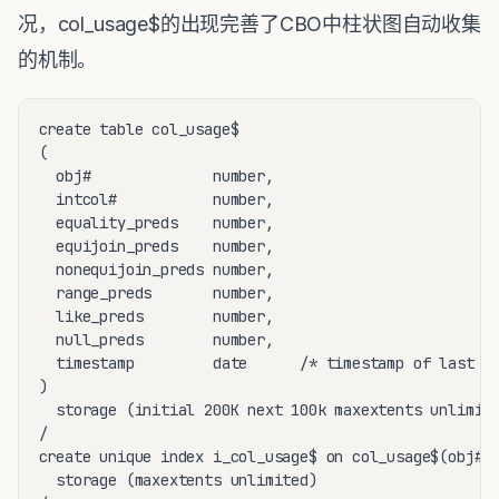
况，col_usage$的出现完善了CBO中柱状图自动收集
的机制。
create table col_usage$

(

  obj#              number,                          
  intcol#           number,                        /*
  equality_preds    number,                          
  equijoin_preds    number,                          
  nonequijoin_preds number,                        /*
  range_preds       number,                          
  like_preds        number,                         /
  null_preds        number,                         /
  timestamp         date      /* timestamp of last ti
)

  storage (initial 200K next 100k maxextents unlimite
/

create unique index i_col_usage$ on col_usage$(obj#,i
  storage (maxextents unlimited)
