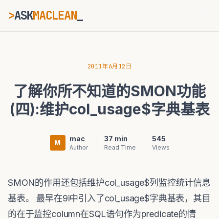
>
ASK
MACLEAN
_
ESC
2011年6月12日
了解你所不知道的SMON功能
⌘K
Ctrl+K
(四):维护col_usage$字典基表
mac
37 min
545
M
Author
Read Time
Views
SMON的作用还包括维护col_usage$列监控统计信息
基表。 最早在9i中引入了col_usage$字典基表，其目
的在于监控column在SQL语句作为predicate的情