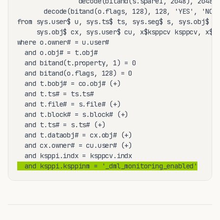
                decode(bitand(s.spare1, 2048), 2048, 
       decode(bitand(o.flags, 128), 128, 'YES', 'NO')
from sys.user$ u, sys.ts$ ts, sys.seg$ s, sys.obj$ co
     sys.obj$ cx, sys.user$ cu, x$ksppcv ksppcv, x$ks
where o.owner# = u.user#

  and o.obj# = t.obj#

  and bitand(t.property, 1) = 0

  and bitand(o.flags, 128) = 0

  and t.bobj# = co.obj# (+)

  and t.ts# = ts.ts#

  and t.file# = s.file# (+)

  and t.block# = s.block# (+)

  and t.ts# = s.ts# (+)

  and t.dataobj# = cx.obj# (+)

  and cx.owner# = cu.user# (+)

  and ksppi.ksppinm = '_dml_monitoring_enabled'