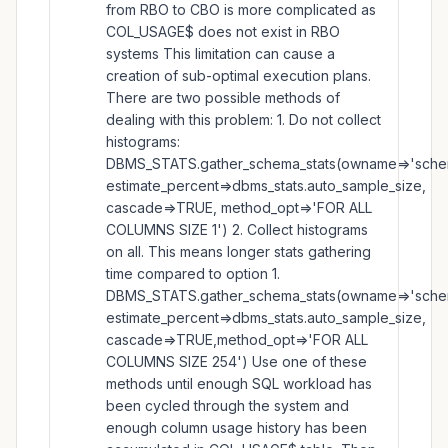
from RBO to CBO is more complicated as
COL_USAGE$ does not exist in RBO
systems This limitation can cause a
creation of sub-optimal execution plans.
There are two possible methods of
dealing with this problem: 1. Do not collect
histograms:
DBMS_STATS.gather_schema_stats(owname=>'sche
estimate_percent=>dbms_stats.auto_sample_size,
cascade=>TRUE, method_opt=>'FOR ALL
COLUMNS SIZE 1') 2. Collect histograms
on all. This means longer stats gathering
time compared to option 1.
DBMS_STATS.gather_schema_stats(owname=>'sche
estimate_percent=>dbms_stats.auto_sample_size,
cascade=>TRUE,method_opt=>'FOR ALL
COLUMNS SIZE 254') Use one of these
methods until enough SQL workload has
been cycled through the system and
enough column usage history has been