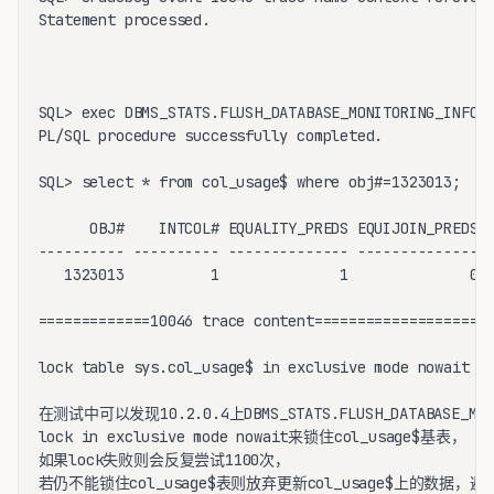
Statement processed.

SQL> exec DBMS_STATS.FLUSH_DATABASE_MONITORING_INFO;

PL/SQL procedure successfully completed.

SQL> select * from col_usage$ where obj#=1323013;

      OBJ#    INTCOL# EQUALITY_PREDS EQUIJOIN_PREDS N
---------- ---------- -------------- -------------- -
   1323013          1              1              0  
=============10046 trace content====================

lock table sys.col_usage$ in exclusive mode nowait

在测试中可以发现10.2.0.4上DBMS_STATS.FLUSH_DATABASE_M
lock in exclusive mode nowait来锁住col_usage$基表，

如果lock失败则会反复尝试1100次，

若仍不能锁住col_usage$表则放弃更新col_usage$上的数据，