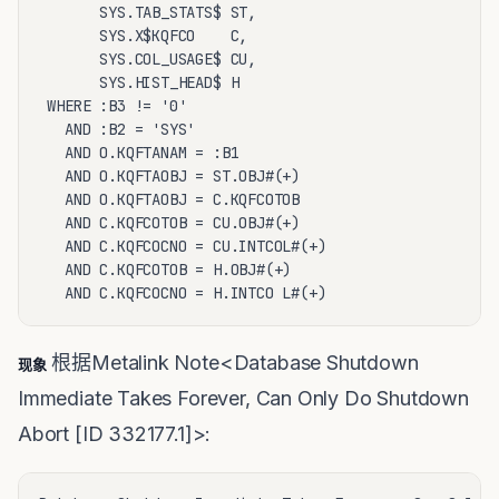
       SYS.TAB_STATS$ ST,

       SYS.X$KQFCO    C,

       SYS.COL_USAGE$ CU,

       SYS.HIST_HEAD$ H

 WHERE :B3 != '0'

   AND :B2 = 'SYS'

   AND O.KQFTANAM = :B1

   AND O.KQFTAOBJ = ST.OBJ#(+)

   AND O.KQFTAOBJ = C.KQFCOTOB

   AND C.KQFCOTOB = CU.OBJ#(+)

   AND C.KQFCOCNO = CU.INTCOL#(+)

   AND C.KQFCOTOB = H.OBJ#(+)

   AND C.KQFCOCNO = H.INTCO L#(+)
根据Metalink Note<Database Shutdown
现象
Immediate Takes Forever, Can Only Do Shutdown
Abort [ID 332177.1]>: