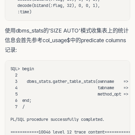
   decode(bitand(:flag, 32), 0, 0, 1),

   :time)
使用dbms_stats的'SIZE AUTO'模式收集表上的统计
信息会首先参考col_usage$中的predicate columns
记录:
SQL> begin

  2

  3    dbms_stats.gather_table_stats(ownname    => 'S
  4                                  tabname    => 'M
  5                                  method_opt => 'F
  6  end;

  7  /

PL/SQL procedure successfully completed.

============10046 level 12 trace content=============