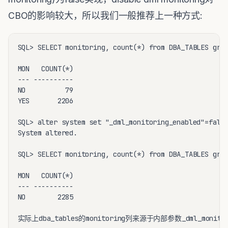
CBO的影响较大，所以我们一般推荐上一种方式:
SQL> SELECT monitoring, count(*) from DBA_TABLES grou
MON   COUNT(*)

--- ----------

NO          79

YES       2206

SQL> alter system set "_dml_monitoring_enabled"=false
System altered.

SQL> SELECT monitoring, count(*) from DBA_TABLES grou
MON   COUNT(*)

--- ----------

NO        2285

实际上dba_tables的monitoring列来源于内部参数_dml_monitorin