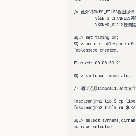
/* 此外V$DNFS_FILES视图提供
         V$DNFS_CHANN
         V$DNFS_STATS
SQL> set timing on;

SQL> create tablespace nfs
Tablespace created.

Elapsed: 00:00:30.91

SQL> shutdown immediate;

/* 通过还原libodm11.so库文件
[maclean@rh2 lib]$ cp libo
[maclean@rh2 lib]$ rm $ORA
SQL> select svrname,dirnam
no rows selected
