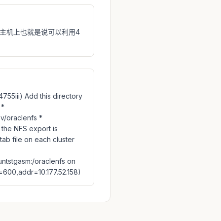
么在主机上也就是说可以利用4
Add this directory
 *
v/oraclenfs *
the NFS export is
tab file on each cluster
ntstgasm:/oraclenfs on
=600,addr=10.177.52.158)