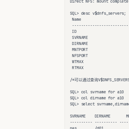
Direct NFS: mount complete
SQL> desc v$dnfs_servers;

 Name                     
 -------------------------
 ID                       
 SVRNAME                  
 DIRNAME                  
 MNTPORT                  
 NFSPORT                  
 WTMAX                    
 RTMAX                    
/*可以通过查询V$DNFS_SERV
SQL> col svrname for a10

SQL> col dirname for a10

SQL> select svrname,dirnam
SVRNAME    DIRNAME       M
---------- ---------- ----
nas        /d01           