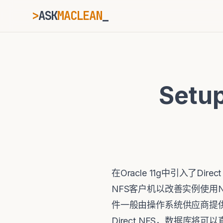
>
ASK
MACLEAN
_
ESC
Setup
⌘K
Ctrl+K
在Oracle 11g中引入了Direc
NFS客户机以改善实例使用
件一般由操作系统供应商提供，
Direct NFS，数据库将