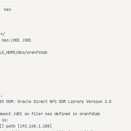
 nas

/

 nas:/d01 /d01

LE_HOME/dbs/oranfstab



th ODM: Oracle Direct NFS ODM Library Version 3.0

mount /d01 on filer nas defined in oranfstab

is:

[] path [192.168.1.188]
