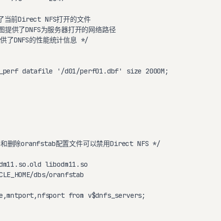
了当前Direct NFS打开的文件

ELS视图提供了DNFS为服务器打开的网络路径

视图提供了DNFS的性能统计信息 */

_perf datafile '/d01/perf01.dbf' size 2000M;

和删除oranfstab配置文件可以禁用Direct NFS */

dm11.so.old libodm11.so

CLE_HOME/dbs/oranfstab

e,mntport,nfsport from v$dnfs_servers;
