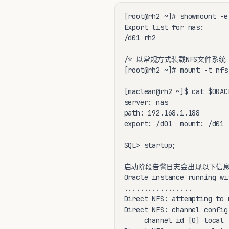
[root@rh2 ~]# showmount -e 
Export list for nas:

/d01 rh2

/* 以常规方式装载NFS文件系统 *
[root@rh2 ~]# mount -t nfs
[maclean@rh2 ~]$ cat $ORAC
server: nas

path: 192.168.1.188

export: /d01  mount: /d01

SQL> startup;

启动阶段告警日志会出现以下信息:
Oracle instance running wi
.................

Direct NFS: attempting to 
Direct NFS: channel config 
     channel id [0] local 