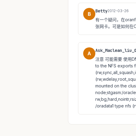
Betty
2012-03-26
B
有一个疑问，在oran
张网卡。可是如何在OS
Ask_Maclean_liu_
A
注意 可能需要 使用DNFS
to the NFS exports fi
(rw,sync,all_squash
(rw,wdelay,root_sq
mounted on the clust
node;stgasm:/oracle
rw,bg,hard,nointr,
/oradata1 type nfs 