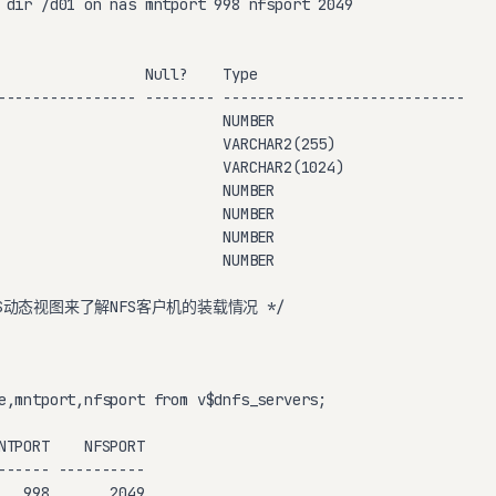
 dir /d01 on nas mntport 998 nfsport 2049

                 Null?    Type

---------------- -------- ----------------------------

                          NUMBER

                          VARCHAR2(255)

                          VARCHAR2(1024)

                          NUMBER

                          NUMBER

                          NUMBER

                          NUMBER

ERS动态视图来了解NFS客户机的装载情况 */

e,mntport,nfsport from v$dnfs_servers;

NTPORT    NFSPORT

------ ----------

   998       2049
