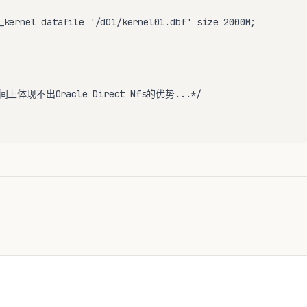
_kernel datafile '/d01/kernel01.dbf' size 2000M;

现不出Oracle Direct Nfs的优势...*/
