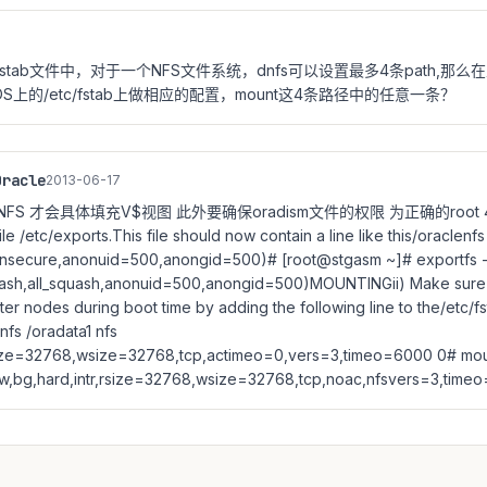
fstab文件中，对于一个NFS文件系统，dnfs可以设置最多4条path,那
上的/etc/fstab上做相应的配置，mount这4条路径中的任意一条？
Oracle
2013-06-17
 才会具体填充V$视图 此外要确保oradism文件的权限 为正确的root 4755iii) 
le /etc/exports.This file should now contain a line like this/oraclenfs
,insecure,anonuid=500,anongid=500)# [root@stgasm ~]# exportfs -
uash,all_squash,anonuid=500,anongid=500)MOUNTINGii) Make sure 
er nodes during boot time by adding the following line to the/etc/fs
nfs /oradata1 nfs
rsize=32768,wsize=32768,tcp,actimeo=0,vers=3,timeo=6000 0# mou
(rw,bg,hard,intr,rsize=32768,wsize=32768,tcp,noac,nfsvers=3,timeo