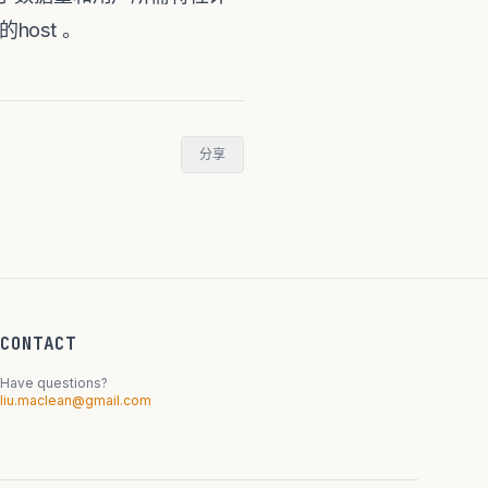
的host 。
分享
CONTACT
Have questions?
liu.maclean@gmail.com