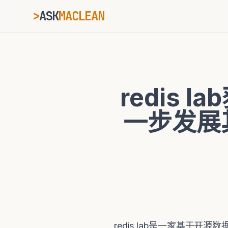
>
ASK
MACLEAN
ESC
redis 
⌘K
Ctrl+K
一步发展其
redis lab是一家基于开源