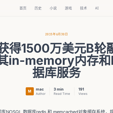
首页
历史
小说
游戏
技术
AI
2015年6月30日
lab获得1500万美元
in-memory内存和
据库服务
mac
3 min
191
M
Author
Read Time
Views
数据库NOSQL 数据库redis 和 memcached对象缓存