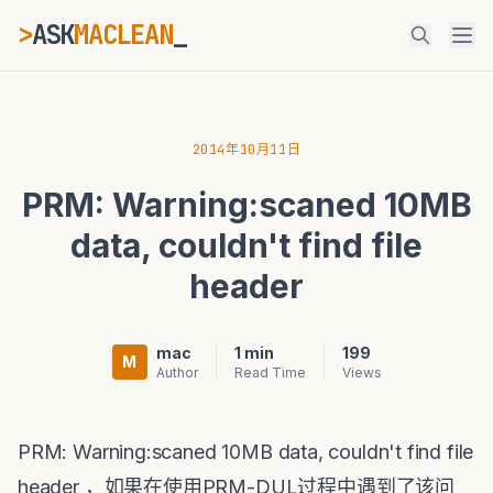
>
ASK
MACLEAN
_
ESC
2014年10月11日
PRM: Warning:scaned 10MB
⌘K
Ctrl+K
data, couldn't find file
header
mac
1 min
199
M
Author
Read Time
Views
PRM: Warning:scaned 10MB data, couldn't find file
header ，如果在使用PRM-DUL过程中遇到了该问