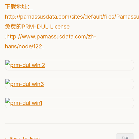
下载地址：
http://parnassusdata.com/sites/default/files/Parna
免费的PRM-DUL License
:http://www.parnassusdata.com/zh-
hans/node/122
← Back to Home
分享