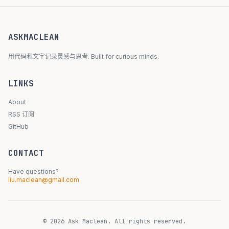
ASKMACLEAN
用代码和文字记录灵感与思考. Built for curious minds.
LINKS
About
RSS 订阅
GitHub
CONTACT
Have questions?
liu.maclean@gmail.com
© 2026 Ask Maclean. All rights reserved.