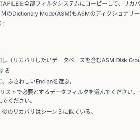
pからDATAFILEを全部フィルタシステムにコーピーして、
Dictionary Mode(ASM)もASMのディクショ
り：
)
加し（リカバリしたいデータベースを含むASM Disk Grou
クする
、ふさわしいEndianを選ぶ。
フィルタリストで必要とするデータフィルタを選んでください
を選んでください。
、後のリカバリはシーン３に似ている。