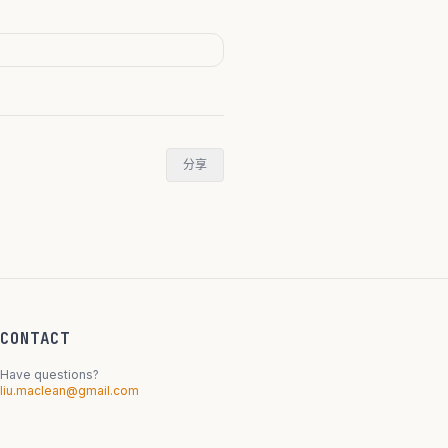
分享
CONTACT
Have questions?
liu.maclean@gmail.com