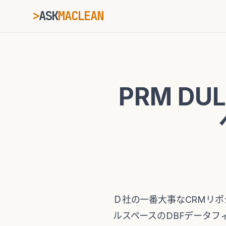
>
ASK
MACLEAN
_
ESC
PRM DU
⌘K
Ctrl+K
Ｄ社の一番大事なCRMリポジト
ルスペースのDBFデータフ