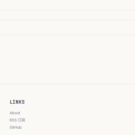
LINKS
About
RSS 订阅
GitHub