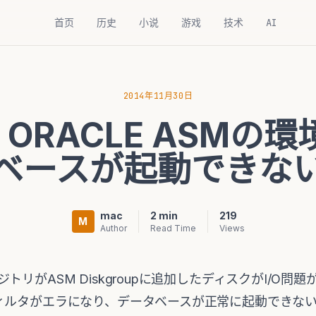
首页
历史
小说
游戏
技术
AI
2014年11月30日
L ORACLE ASM
ベースが起動できな
mac
2 min
219
M
Author
Read Time
Views
リがASM Diskgroupに追加したディスクがI/O問題
ィルタがエラになり、データベースが正常に起動できない