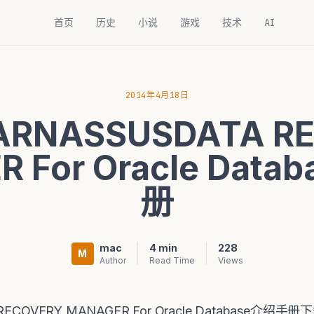
首页
历史
小说
游戏
技术
AI
2014年4月18日
PARNASSUSDATA R
 For Oracle Dat
册
mac
4 min
228
M
Author
Read Time
Views
 RECOVERY MANAGER For Oracle Database介绍