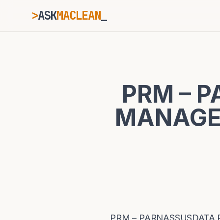
>
ASK
MACLEAN
ESC
PRM – 
⌘K
Ctrl+K
MANAGER
PRM – PARNASSUSDATA