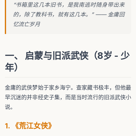
“书箱里这几本旧书，是我南逃时随身带出来
的，除了教科书，就有这几本。” —— 金庸回
忆流亡岁月
一、 启蒙与旧派武侠（8岁 - 少
年）
金庸的武侠梦始于家乡海宁。查家藏书极丰，但他最
早沉迷的并非经史子集，而是当时流行的旧派武侠小
说。
1. 《荒江女侠》