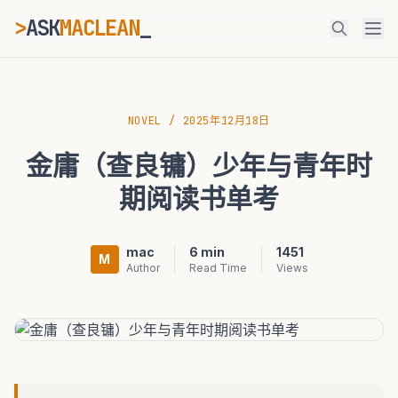
>
ASK
MACLEAN
_
ESC
NOVEL
/
2025年12月18日
金庸（查良镛）少年与青年时
⌘K
Ctrl+K
期阅读书单考
mac
6 min
1451
M
Author
Read Time
Views