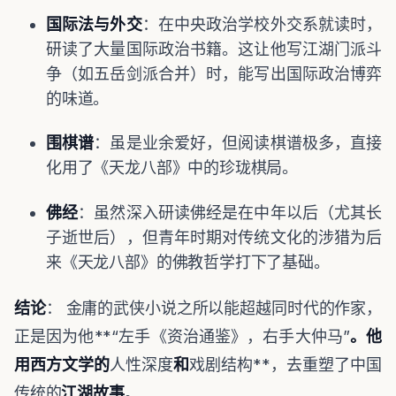
国际法与外交
：在中央政治学校外交系就读时，
研读了大量国际政治书籍。这让他写江湖门派斗
争（如五岳剑派合并）时，能写出国际政治博弈
的味道。
围棋谱
：虽是业余爱好，但阅读棋谱极多，直接
化用了《天龙八部》中的珍珑棋局。
佛经
：虽然深入研读佛经是在中年以后（尤其长
子逝世后），但青年时期对传统文化的涉猎为后
来《天龙八部》的佛教哲学打下了基础。
结论
： 金庸的武侠小说之所以能超越同时代的作家，
正是因为他**“左手《资治通鉴》，右手大仲马”
。他
用西方文学的
人性深度
和
戏剧结构**，去重塑了中国
传统的
江湖故事
。