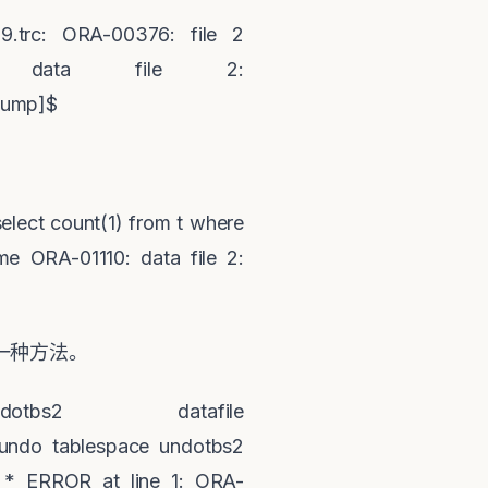
39.trc: ORA-00376: file 2
 data file 2:
bdump]$
elect count(1) from t where
me ORA-01110: data file 2:
一种方法。
bs2 datafile
e undo tablespace undotbs2
0m * ERROR at line 1: ORA-