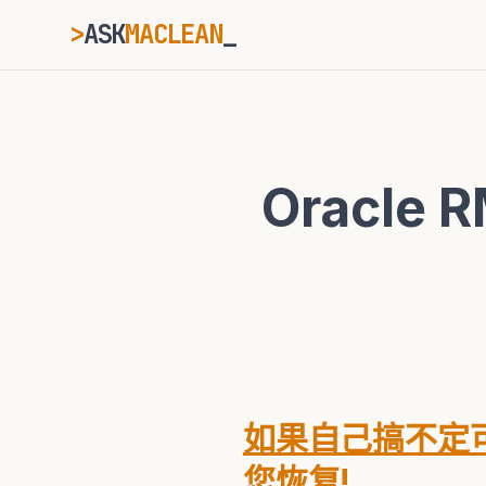
>
ASK
MACLEAN
ESC
Oracl
⌘K
Ctrl+K
如果自己搞不定可
您恢复!