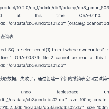
le/product/10.2.0/db_1/admin/db3/bdump/db3_pmon_50
ad at this time ORA-01110:
.0/db_1/oradata/db3/undotbs01.dbf' [oracle@locahost 
次查询表
:
d. SQL> select count(1) from t where owner='test'; s
ine 1: ORA-00376: file 2 cannot be read at this ti
0/db_1/oradata/db3/undotbs01.dbf'
获取数据，失败了，通过创建一个新的撤销表空间尝试第
 undo tablespace undot
.0/db_1/oradata/db3/undotbs02.dbf' size 100m; creat
duct/10.2.0/db_1/oradata/db3/undotbs02.dbf' size 10