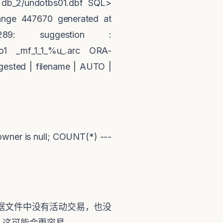
 db_2/undotbs01.dbf SQL>
ange 447670 generated at
89: suggestion :
12/o1 _mf_1_1_%u_.arc ORA-
gested | filename | AUTO |
owner is null; COUNT(*) ---
据文件中没有活动交易，也没
，这可能会更容易。