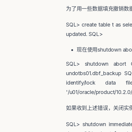
为了用一些数据填充撤销数
SQL> create table t as sel
updated. SQL>
现在使用
shutdown abo
SQL> shutdown abort O
undotbs01.dbf_backup SQ
identify/lock dat
'/u01/oracle/product/10.2.
如果收到上述错误，关闭实
SQL> shutdown immediate