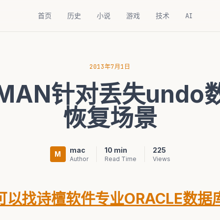
首页
历史
小说
游戏
技术
AI
2013年7月1日
e RMAN针对丢失und
恢复场景
mac
10 min
225
M
Author
Read Time
Views
以找诗檀软件专业ORACLE数据