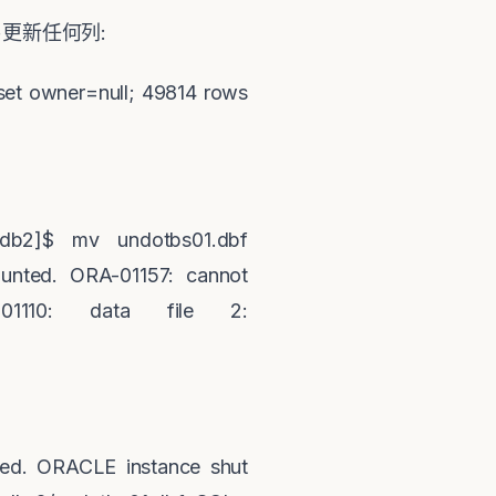
易更新任何列
:
 set owner=null; 49814 rows
db2]$ mv undotbs01.dbf
unted. ORA-01157: cannot
1110: data file 2:
ed. ORACLE instance shut