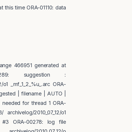
t this time ORA-01110: data
ange 466951 generated at
89: suggestion :
12/o1 _mf_1_2_%u_.arc ORA-
gested | filename | AUTO |
needed for thread 1 ORA-
/ archivelog/2010_07_12/o1
 #3 ORA-00278: log file
chivelog/2010_07_12/o