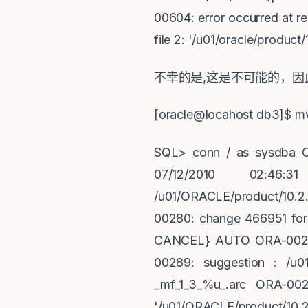
00604: error occurred at re
file 2: '/u01/oracle/produc
不幸的是
,
这是不可能的，因
[oracle@locahost db3]$ m
SQL> conn / as sysdba C
07/12/2010 02:4
/u01/ORACLE/product/10.2.
00280: change 466951 for 
CANCEL} AUTO ORA-00279:
00289: suggestion : /u01/
_mf_1_3_%u_.arc ORA-00
'/u01/ORACLE/product