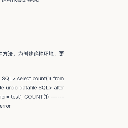
种方法，为创建这种环境，更
. SQL> select count(1) from
e undo datafile SQL> alter
ner='test'; COUNT(1) ------
error