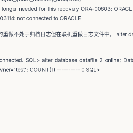
o longer needed for this recovery ORA-00603: ORACLE
-03114: not connected to ORACLE
的重做不处于归档日志但在联机重做日志文件中，
alter d
nected. SQL> alter database datafile 2 online; Dat
owner='test'; COUNT(1) ---------- 0 SQL>