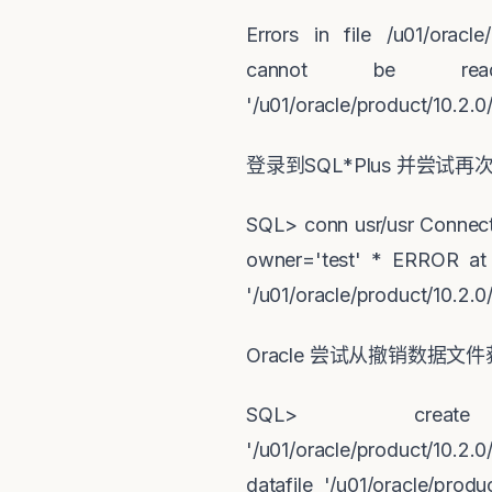
Errors in file /u01/orac
cannot be re
'/u01/oracle/product/10.2
登录到
SQL*Plus
并尝试再
SQL> conn usr/usr Connecte
owner='test' * ERROR at l
'/u01/oracle/product/10.2.
Oracle
尝试从撤销数据文件
SQL> create
'/u01/oracle/product/10.2
datafile '/u01/oracle/pro