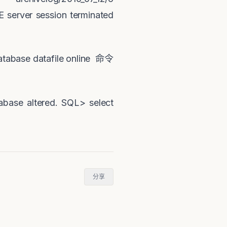
 server session terminated
atabase datafile online
命令
abase altered. SQL> select
分享