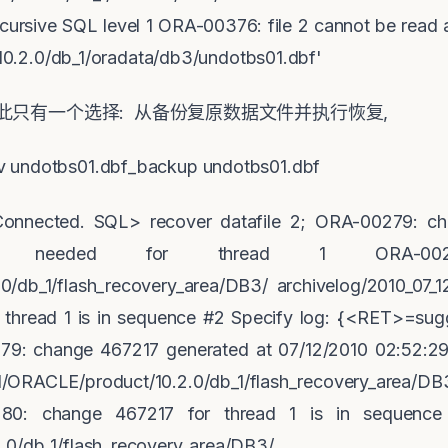
cursive SQL level 1 ORA-00376: file 2 cannot be read a
t/10.2.0/db_1/oradata/db3/undotbs01.dbf'
此只有一个选择
:
从备份复原数据文件并执行恢复
,
v undotbs01.dbf_backup undotbs01.dbf
onnected. SQL> recover datafile 2; ORA-00279: ch
6:31 needed for thread 1 ORA-002
0/db_1/flash_recovery_area/DB3/ archivelog/2010_07_
thread 1 is in sequence #2 Specify log: {<RET>=sug
 change 467217 generated at 07/12/2010 02:52:29 
ORACLE/product/10.2.0/db_1/flash_recovery_area/DB3
280: change 467217 for thread 1 is in sequence
/10.2.0/db_1/flash_recovery_area/DB3/ ar