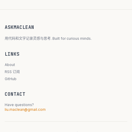
ASKMACLEAN
用代码和文字记录灵感与思考. Built for curious minds.
LINKS
About
RSS 订阅
GitHub
CONTACT
Have questions?
liu.maclean@gmail.com