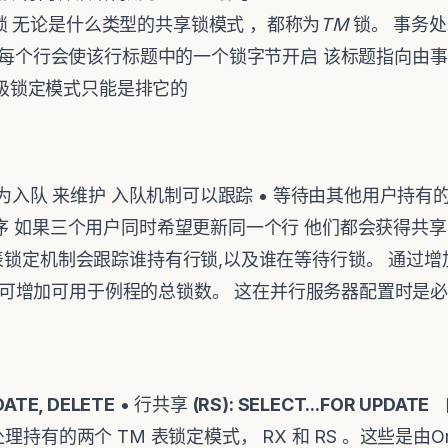
 无论是什么类型的共享锁模式 ，都称为
TM
锁。 事务
。每个行会使该行标题中的一个锁字节开启 该标题指向由事
。 行级锁定模式只能是排它的
锁作为入队 来维护 入队机制可以跟踪 • 等待由其他用户持有
顺序 如果三个用户同时希望更新同一个行 他们都会获得共享
表锁定机制会跟踪谁持有行锁,以及谁在等待行锁。 通过增加参
CES，可增加可用于例程的总锁数。 这在并行服务器配置时是
PDATE, DELETE
• 行共享
(RS): SELECT...FOR UPDATE
理持有的两个 TM 表锁定模式， RX 和 RS 。这些是由Or