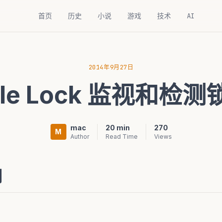
首页
历史
小说
游戏
技术
AI
2014年9月27日
cle Lock 监视和检
mac
20 min
270
M
Author
Read Time
Views
制