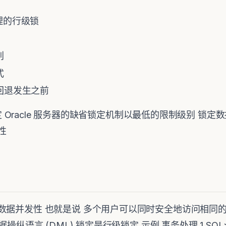
处理的行级锁
别
式
回退发生之前
锁定 Oracle 服务器的缺省锁定机制以最低的限制级别 锁
致性
数据并发性 也就是说 多个用户可以同时安全地访问相同
语言 (DML) 锁定是行级锁定 示例 事务处理 1 SQL> updat