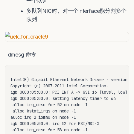
一个队列
多队列NIC时，对一个interface能分割多个
队列
dmesg 命令
Intel(R) Gigabit Ethernet Network Driver - version 3.
Copyright (c) 2007-2011 Intel Corporation.

igb 0000:05:00.0: PCI INT A -> GSI 16 (level, low) ->
igb 0000:05:00.0: setting latency timer to 64

 alloc irq_desc for 52 on node -1

 alloc kstat_irqs on node -1

alloc irq_2_iommu on node -1

igb 0000:05:00.0: irq 52 for MSI/MSI-X

 alloc irq_desc for 53 on node -1
