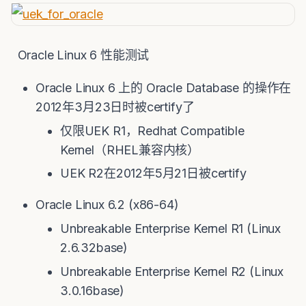
Oracle Linux 6 性能测试
Oracle Linux 6 上的 Oracle Database 的操作在
2012年3月23日时被certify了
仅限UEK R1，Redhat Compatible
Kernel（RHEL兼容内核）
UEK R2在2012年5月21日被certify
Oracle Linux 6.2 (x86-64)
Unbreakable Enterprise Kernel R1 (Linux
2.6.32base)
Unbreakable Enterprise Kernel R2 (Linux
3.0.16base)