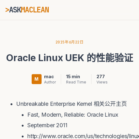
>
ASK
MACLEAN
ESC
2015年6月22日
Oracle Linux UEK 的性能验证
⌘K
Ctrl+K
mac
15 min
277
M
Author
Read Time
Views
Unbreakable Enterprise Kernel 相关公开主页
Fast, Modern, Reliable: Oracle Linux
September 2011
http://www.oracle.com/us/technologies/linu