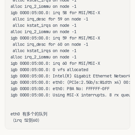
 alloc kstat_irqs on node -1

alloc irq_2_iommu on node -1

igb 0000:05:00.0: irq 58 for MSI/MSI-X

 alloc irq_desc for 59 on node -1

 alloc kstat_irqs on node -1

alloc irq_2_iommu on node -1

igb 0000:05:00.0: irq 59 for MSI/MSI-X

 alloc irq_desc for 60 on node -1

 alloc kstat_irqs on node -1

alloc irq_2_iommu on node -1

igb 0000:05:00.0: irq 60 for MSI/MSI-X

igb 0000:05:00.0: 0 vfs allocated

igb 0000:05:00.0: Intel(R) Gigabit Ethernet Network C
igb 0000:05:00.0: eth0: (PCIe:2.5Gb/s:Width x4) 00:17
igb 0000:05:00.0: eth0: PBA No: FFFFFF-0FF

igb 0000:05:00.0: Using MSI-X interrupts. 8 rx queue(
eth0 有多个的队列

（irq 52到60）