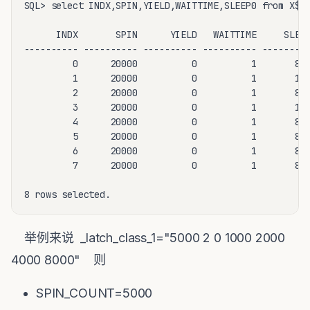
SQL> select INDX,SPIN,YIELD,WAITTIME,SLEEP0 from X$KS
      INDX       SPIN      YIELD   WAITTIME     SLEEP
---------- ---------- ---------- ---------- ---------
         0      20000          0          1       800
         1      20000          0          1       100
         2      20000          0          1       800
         3      20000          0          1       100
         4      20000          0          1       800
         5      20000          0          1       800
         6      20000          0          1       800
         7      20000          0          1       800
8 rows selected.
举例来说 _latch_class_1="5000 2 0 1000 2000
4000 8000" 则
SPIN_COUNT=5000