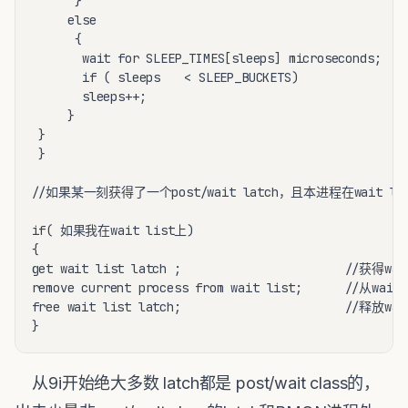
	  }

	 else 

	  {

	   wait for SLEEP_TIMES[sleeps] microseconds;   //等待SLEEP_TIME[sleeps]对应的时间 来源为latch_class_X 

	   if ( sleeps	 < SLEEP_BUCKETS)               //SLEEP_BUCKETS 一般为4

	   sleeps++;

	 }

 }

 }

//如果某一刻获得了一个post/wait latch，且本进程在wait l
if( 如果我在wait list上)

{

get wait list latch ;                       //获得wait
remove current process from wait list;      //从wa
free wait list latch;                       //释放wait
}
从9i开始绝大多数 latch都是 post/wait class的，