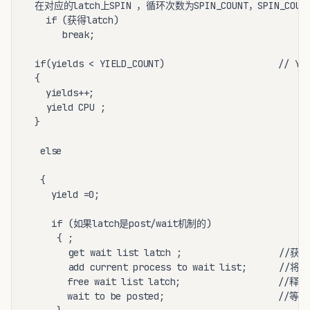
  在对应的latch上SPIN ，循环次数为SPIN_COUNT，SPIN_COUNT
    if (获得latch)

	   break; 

  if(yields < YIELD_COUNT)                     // YI
  {

    yields++;

	yield CPU ;                               

  }

   else

   {

     yield =0;

	 if (如果latch是post/wait机制的)

	  { ; 

		get wait list latch ;                  //获得wait list latch

		add current process to wait list;      //将被进程加入到wait list的尾部

        free wait list latch;                  //释放w
        wait to be posted;                     //等待