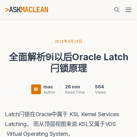
>
ASK
MACLEAN
ESC
2013年8月19日
全面解析9i以后Oracle Latch
⌘K
Ctrl+K
闩锁原理
mac
26 min
564
M
Author
Read Time
Views
Latch闩锁在Oracle中属于 KSL Kernel Services
Latching， 而从顶层视图来说 KSL又属于VOS
Virtual Operating System。