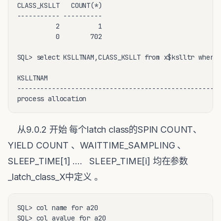
CLASS_KSLLT   COUNT(*)

----------- ----------

          2          1

          0        702

SQL> select KSLLTNAM,CLASS_KSLLT from x$kslltr where 
KSLLTNAM                                             
-----------------------------------------------------
process allocation                                  
从9.0.2 开始 每个latch class的SPIN COUNT、
YIELD COUNT 、WAITTIME_SAMPLING 、
SLEEP_TIME[1] .... SLEEP_TIME[i] 均在参数
_latch_class_X中定义 。
SQL> col name for a20

SQL> col avalue for a20
