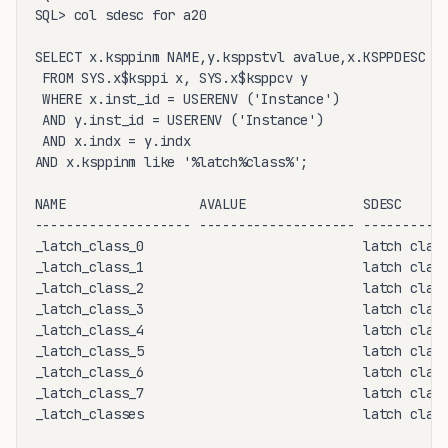
SQL> col sdesc for a20

SELECT x.ksppinm NAME,y.ksppstvl avalue,x.KSPPDESC sd
 FROM SYS.x$ksppi x, SYS.x$ksppcv y

 WHERE x.inst_id = USERENV ('Instance')

 AND y.inst_id = USERENV ('Instance')

 AND x.indx = y.indx

AND x.ksppinm like '%latch%class%';

NAME                 AVALUE               SDESC

-------------------- -------------------- -----------
_latch_class_0                            latch class
_latch_class_1                            latch class
_latch_class_2                            latch class
_latch_class_3                            latch class
_latch_class_4                            latch class
_latch_class_5                            latch class
_latch_class_6                            latch class
_latch_class_7                            latch class
_latch_classes                            latch class