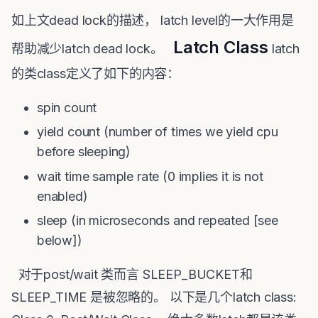
如上文dead lock的描述， latch level的一大作用是
Latch Class
帮助减少latch dead lock。
latch
的类class定义了如下的内容：
spin count
yield count (number of times we yield cpu
before sleeping)
wait time sample rate (0 implies it is not
enabled)
sleep (in microseconds and repeated [see
below])
对于post/wait 类而言 SLEEP_BUCKET和
SLEEP_TIME 是被忽略的。 以下是几个latch class: