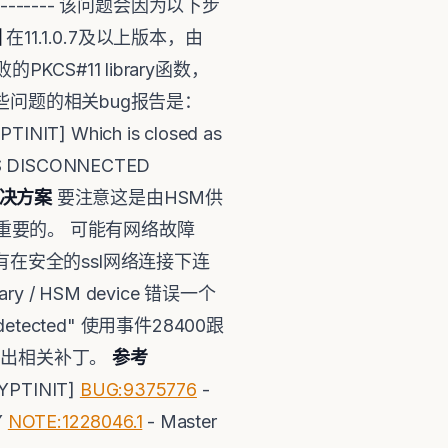
--------------- 该问题会因为以下步
因
在11.1.0.7及以上版本，由
KCS#11 library函数，
。 一些问题的相关bug报告是：
NIT] Which is closed as
S DISCONNECTED
决方案
要注意这是由HSM供
是很重要的。 可能有网络故障
M 实施有在安全的ssl网络连接下连
ry / HSM device 错误一个
detected" 使用事件28400跟
列出相关补丁。
参考
YPTINIT]
BUG:9375776
-
Y
NOTE:1228046.1
- Master