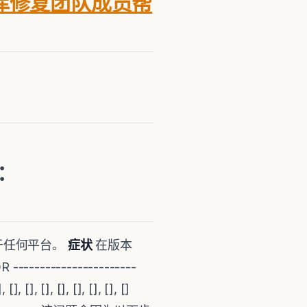
库修复团队成员帮
箱：
信息适用于任何平台。
症状
在版本
--------------------
[], [], [], [], [], [], []