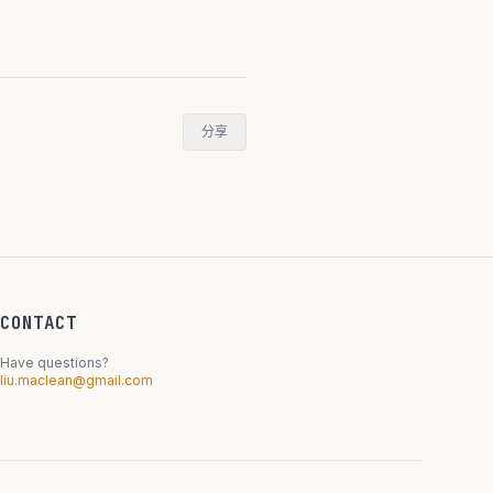
分享
CONTACT
Have questions?
liu.maclean@gmail.com