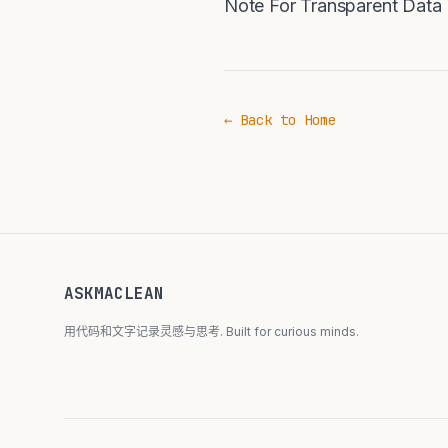
Note For Transparent Data 
← Back to Home
ASKMACLEAN
用代码和文字记录灵感与思考. Built for curious minds.