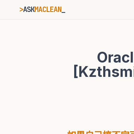
>
ASK
MACLEAN
_
ESC
Oracl
⌘K
Ctrl+K
[Kzthsm