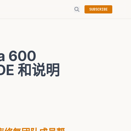
SUBSCRIBE
ra 600
 TDE 和说明