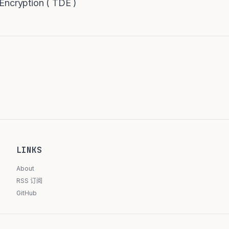
Encryption ( TDE )
LINKS
About
RSS 订阅
GitHub