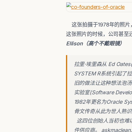
这张拍摄于1978年的照
这张照片的时候，公司甚至还不
Ellison（高个不戴眼镜）
拉里·埃里森从 Ed O
SYSTEM R系统引起了
旧的做法让这种想法泡汤
实验室(Software Develop
1982年更名为Oracle 
骨文传奇从此为世人熟识。(https:
这四位创始人当初也难以
件供应商。 askmaclean