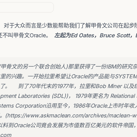
片，对于大众而言是少数能帮助我们了解甲骨文公司在起步
叫甲骨文Oracle。
左起为Ed Oates，Bruce Scott，B
ates(甲骨文的另一个联合创始人)那里获得了一份IBM的研
拉里的兴趣。一开始拉里希望让Oracle的产品能与SYSTE
了。
到了70年代末的1977年，拉里和Bob Miner 以及
ment Laboratories (SDL))， 1979年更名为 Relational S
Systems Corporation沿用至今，1986年Oracle上市
//www.askmaclean.com/archives/maclean-write
料到Oracle公司竟会发展为市值数百亿美元的软件帝国
.com