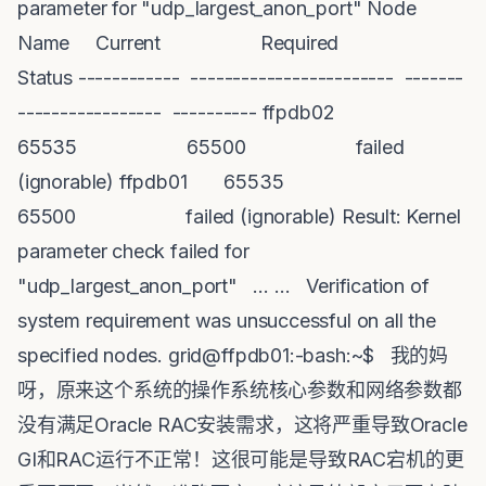
parameter for "udp_largest_anon_port" Node
Name Current Required
Status ------------ ------------------------ -------
----------------- ---------- ffpdb02
65535 65500 failed
(ignorable) ffpdb01 65535
65500 failed (ignorable) Result: Kernel
parameter check failed for
"udp_largest_anon_port" … … Verification of
system requirement was unsuccessful on all the
specified nodes. grid@ffpdb01:-bash:~$ 我的妈
呀，原来这个系统的操作系统核心参数和网络参数都
没有满足Oracle RAC安装需求，这将严重导致Oracle
GI和RAC运行不正常！这很可能是导致RAC宕机的更