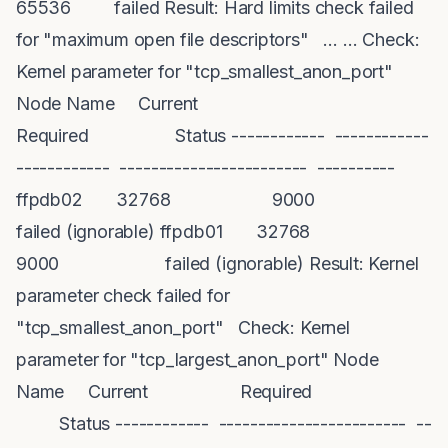
65536 failed Result: Hard limits check failed
for "maximum open file descriptors" … … Check:
Kernel parameter for "tcp_smallest_anon_port"
Node Name Current
Required Status ------------ ------------
------------ ------------------------ ----------
ffpdb02 32768 9000
failed (ignorable) ffpdb01 32768
9000 failed (ignorable) Result: Kernel
parameter check failed for
"tcp_smallest_anon_port" Check: Kernel
parameter for "tcp_largest_anon_port" Node
Name Current Required
Status ------------ ------------------------ --