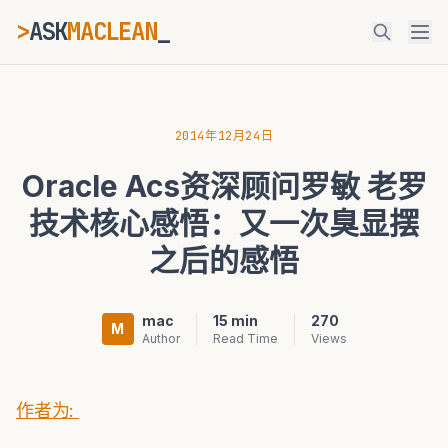
>
ASK
MACLEAN
ESC
2014年12月24日
Oracle Acs资深顾问罗敏 老罗
⌘K
Ctrl+K
技术核心感悟：又一次臭显摆
之后的感悟
mac
15 min
270
M
Author
Read Time
Views
作者为: