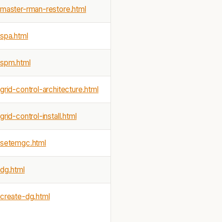
master-rman-restore.html
spa.html
-spm.html
id-control-architecture.html
id-control-install.html
-setemgc.html
dg.html
create-dg.html