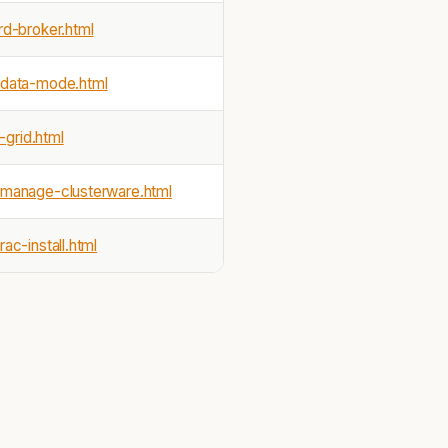
d-broker.html
-data-mode.html
-grid.html
-manage-clusterware.html
c-install.html