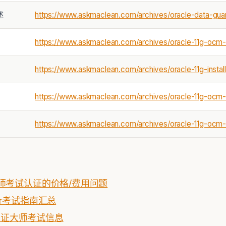
述
https://www.askmaclean.com/archives/oracle-data-guar
https://www.askmaclean.com/archives/oracle-11g-ocm
https://www.askmaclean.com/archives/oracle-11g-install
https://www.askmaclean.com/archives/oracle-11g-ocm
https://www.askmaclean.com/archives/oracle-11g-ocm-ra
 OCM大师考试认证的价格/费用问题
aster考试指南汇总
cm认证大师考试信息