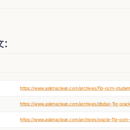
博文：
https://www.askmaclean.com/archives/11g-ocm-student
https://www.askmaclean.com/archives/dbdao-11g-orac
https://www.askmaclean.com/archives/oracle-11g-ocm-