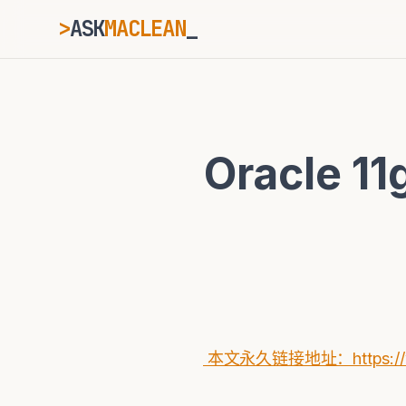
>
ASK
MACLEAN
ESC
Oracle
⌘K
Ctrl+K
本文永久链接地址：https://www.a