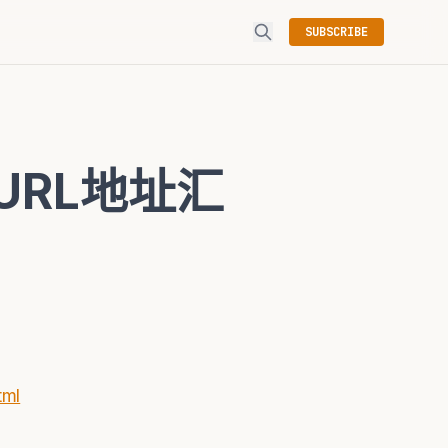
SUBSCRIBE
 URL地址汇
tml