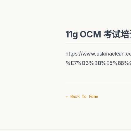
11g OCM 考
https://www.askmaclean.c
%E7%B3%BB%E5%88%9
← Back to Home