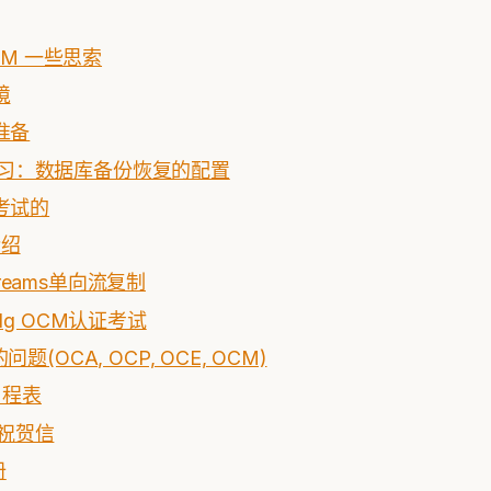
OCM 一些思索
境
准备
M考纲复习：数据库备份恢复的配置
M考试的
介绍
Streams单向流复制
1g OCM认证考试
题(OCA, OCP, OCE, OCM)
日程表
通过祝贺信
册