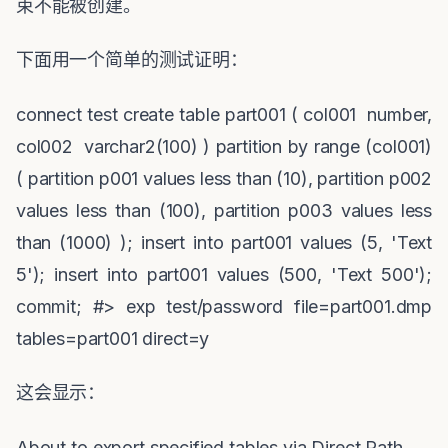
束不能被创建。
下面用一个简单的测试证明：
connect test create table part001 ( col001 number,
col002 varchar2(100) ) partition by range (col001)
( partition p001 values less than (10), partition p002
values less than (100), partition p003 values less
than (1000) ); insert into part001 values (5, 'Text
5'); insert into part001 values (500, 'Text 500');
commit; #> exp test/password file=part001.dmp
tables=part001 direct=y
这会显示：
About to export specified tables via Direct Path ... .