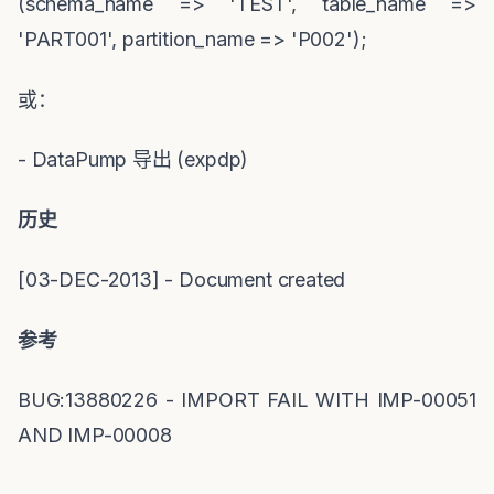
(schema_name => 'TEST', table_name =>
'PART001', partition_name => 'P002');
或：
- DataPump
导出
(expdp)
历史
[03-DEC-2013] - Document created
参考
BUG:13880226 - IMPORT FAIL WITH IMP-00051
AND IMP-00008