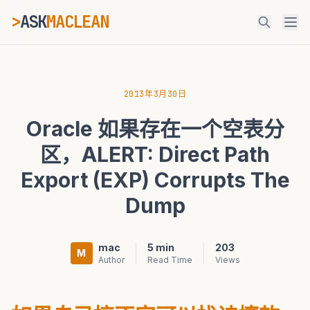
>
ASK
MACLEAN
ESC
2013年3月30日
Oracle 如果存在一个空表分
⌘K
Ctrl+K
区，ALERT: Direct Path
Export (EXP) Corrupts The
Dump
mac
5 min
203
M
Author
Read Time
Views