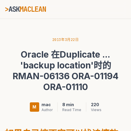
>
ASK
MACLEAN
_
ESC
2013年3月22日
Oracle 在Duplicate ...
⌘K
Ctrl+K
'backup location'时的
RMAN-06136 ORA-01194
ORA-01110
mac
8 min
220
M
Author
Read Time
Views