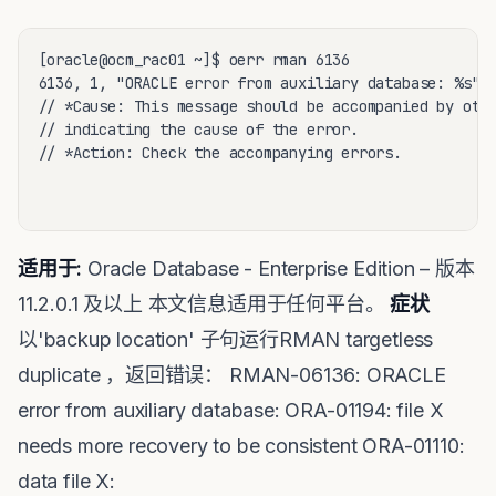
[oracle@ocm_rac01 ~]$ oerr rman 6136

6136, 1, "ORACLE error from auxiliary database: %s"

// *Cause: This message should be accompanied by othe
// indicating the cause of the error.

// *Action: Check the accompanying errors.

适用于:
Oracle Database - Enterprise Edition – 版本
11.2.0.1 及以上 本文信息适用于任何平台。
症状
以'backup location' 子句运行RMAN targetless
duplicate ，返回错误： RMAN-06136: ORACLE
error from auxiliary database: ORA-01194: file X
needs more recovery to be consistent ORA-01110:
data file X: