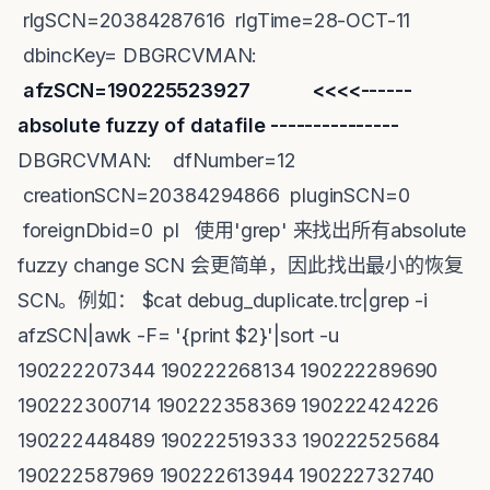
rlgSCN=20384287616 rlgTime=28-OCT-11
dbincKey= DBGRCVMAN:
afzSCN=190225523927 <<<<------
absolute fuzzy of datafile ---------------
DBGRCVMAN: dfNumber=12
creationSCN=20384294866 pluginSCN=0
foreignDbid=0 pl 使用'grep' 来找出所有absolute
fuzzy change SCN 会更简单，因此找出最小的恢复
SCN。例如： $cat debug_duplicate.trc|grep -i
afzSCN|awk -F= '{print $2}'|sort -u
190222207344 190222268134 190222289690
190222300714 190222358369 190222424226
190222448489 190222519333 190222525684
190222587969 190222613944 190222732740