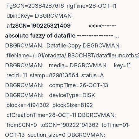
rlgSCN=20384287616 rlgTime=28-OCT-11
dbincKey= DBGRCVMAN:
afzSCN=190225321409 <<<<------
absolute fuzzy of datafile ---------------
...
DBGRCVMAN: Datafile Copy DBGRCVMAN:
fileName=/u01/oradata/IBSOCHBT/datafile/undotb
DBGRCVMAN: media= DBGRCVMAN: key=11
recid=11 stamp=829813564 status=A
DBGRCVMAN: compTime=26-OCT-13
DBGRCVMAN: deviceType=DISK
blocks=4194302 blockSize=8192
cfCreationTime=28-OCT-11 DBGRCVMAN:
fromSCN=0 toSCN=190222194362 toTime=01-
OCT-13 section_size=0 DBGRCVMAN: