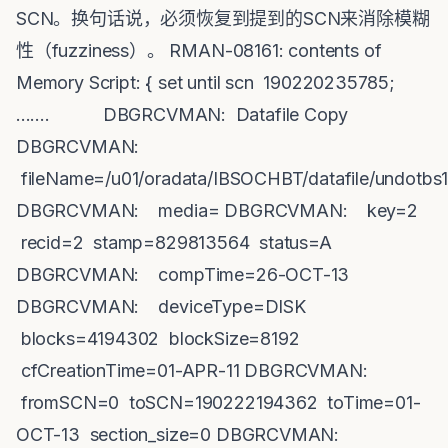
SCN。换句话说，必须恢复到提到的SCN来消除模糊
性（fuzziness）。 RMAN-08161: contents of
Memory Script: { set until scn 190220235785;
....... DBGRCVMAN: Datafile Copy
DBGRCVMAN:
fileName=/u01/oradata/IBSOCHBT/datafile/undotbs
DBGRCVMAN: media= DBGRCVMAN: key=2
recid=2 stamp=829813564 status=A
DBGRCVMAN: compTime=26-OCT-13
DBGRCVMAN: deviceType=DISK
blocks=4194302 blockSize=8192
cfCreationTime=01-APR-11 DBGRCVMAN:
fromSCN=0 toSCN=190222194362 toTime=01-
OCT-13 section_size=0 DBGRCVMAN: