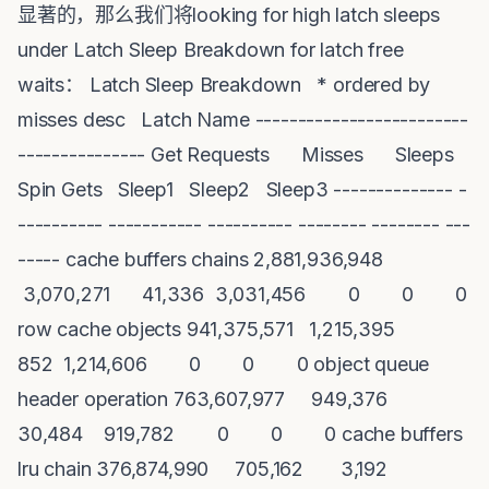
显著的，那么我们将looking for high latch sleeps
under Latch Sleep Breakdown for latch free
waits： Latch Sleep Breakdown * ordered by
misses desc Latch Name -------------------------
--------------- Get Requests Misses Sleeps
Spin Gets Sleep1 Sleep2 Sleep3 -------------- -
---------- ----------- ---------- -------- -------- ---
----- cache buffers chains 2,881,936,948
3,070,271 41,336 3,031,456 0 0 0
row cache objects 941,375,571 1,215,395
852 1,214,606 0 0 0 object queue
header operation 763,607,977 949,376
30,484 919,782 0 0 0 cache buffers
lru chain 376,874,990 705,162 3,192