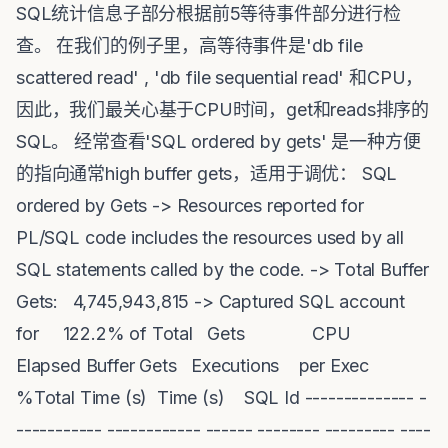
SQL统计信息子部分根据前5等待事件部分进行检
查。 在我们的例子里，高等待事件是'db file
scattered read' , 'db file sequential read' 和CPU，
因此，我们最关心基于CPU时间，get和reads排序的
SQL。 经常查看'SQL ordered by gets' 是一种方便
的指向通常high buffer gets，适用于调优： SQL
ordered by Gets -> Resources reported for
PL/SQL code includes the resources used by all
SQL statements called by the code. -> Total Buffer
Gets: 4,745,943,815 -> Captured SQL account
for 122.2% of Total Gets CPU
Elapsed Buffer Gets Executions per Exec
%Total Time (s) Time (s) SQL Id -------------- -
----------- ------------ ------ -------- --------- ----