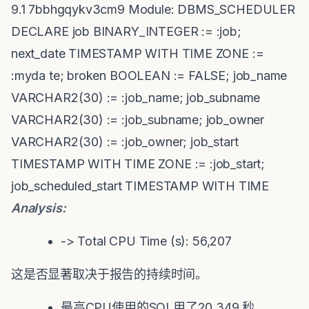
9.1 7bbhgqykv3cm9 Module: DBMS_SCHEDULER
DECLARE job BINARY_INTEGER := :job;
next_date TIMESTAMP WITH TIME ZONE :=
:myda te; broken BOOLEAN := FALSE; job_name
VARCHAR2(30) := :job_name; job_subname
VARCHAR2(30) := :job_subname; job_owner
VARCHAR2(30) := :job_owner; job_start
TIMESTAMP WITH TIME ZONE := :job_start;
job_scheduled_start TIMESTAMP WITH TIME
Analysis:
-> Total CPU Time (s): 56,207
这是否显著取决于报告的持续时间。
最高CPU使用的SQL用了20,349 秒