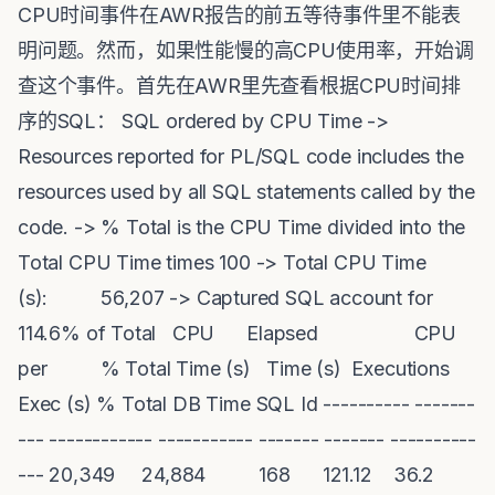
CPU时间事件在AWR报告的前五等待事件里不能表
明问题。然而，如果性能慢的高CPU使用率，开始调
查这个事件。首先在AWR里先查看根据CPU时间排
序的SQL： SQL ordered by CPU Time ->
Resources reported for PL/SQL code includes the
resources used by all SQL statements called by the
code. -> % Total is the CPU Time divided into the
Total CPU Time times 100 -> Total CPU Time
(s): 56,207 -> Captured SQL account for
114.6% of Total CPU Elapsed CPU
per % Total Time (s) Time (s) Executions
Exec (s) % Total DB Time SQL Id ---------- -------
--- ------------ ----------- ------- ------- ----------
--- 20,349 24,884 168 121.12 36.2