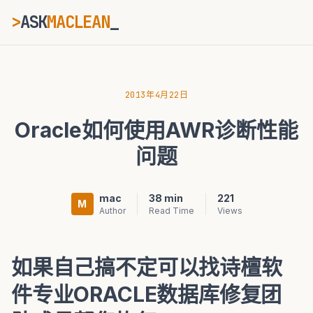
>
ASK
MACLEAN
_
ESC
2013年4月22日
Oracle如何使用AWR诊断性能
⌘K
Ctrl+K
问题
mac
38 min
221
M
Author
Read Time
Views
如果自己搞不定可以找诗檀软
件专业ORACLE数据库修复团