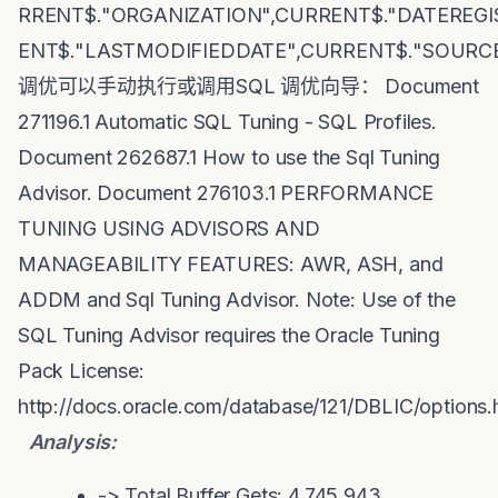
RRENT$."ORGANIZATION",CURRENT$."DATEREG
ENT$."LASTMODIFIEDDATE",CURRENT$."SOURC
调优可以手动执行或调用SQL 调优向导： Document
271196.1 Automatic SQL Tuning - SQL Profiles.
Document 262687.1 How to use the Sql Tuning
Advisor. Document 276103.1 PERFORMANCE
TUNING USING ADVISORS AND
MANAGEABILITY FEATURES: AWR, ASH, and
ADDM and Sql Tuning Advisor. Note: Use of the
SQL Tuning Advisor requires the Oracle Tuning
Pack License:
http://docs.oracle.com/database/121/DBLIC/option
Analysis:
-> Total Buffer Gets: 4,745,943