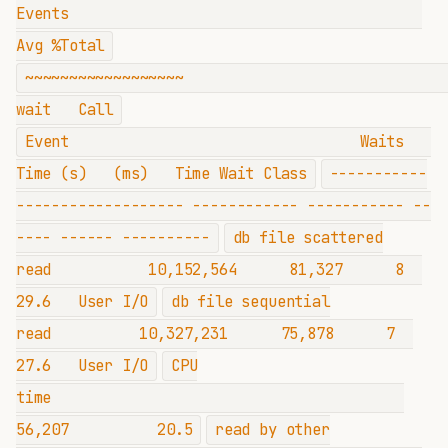
Events
Avg %Total
~~~~~~~~~~~~~~~
wait Call
Event Waits
Time (s) (ms) Time Wait Class
-----------
------------------- ------------ ----------- --
---- ------ ----------
db file scattered
read 10,152,564 81,327 8
29.6 User I/O
db file sequential
read 10,327,231 75,878 7
27.6 User I/O
CPU
time
56,207 20.5
read by other