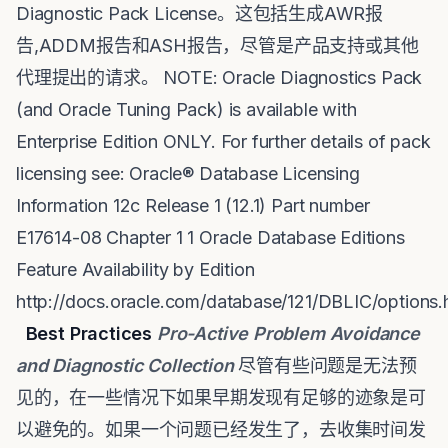
Diagnostic Pack License。这包括生成AWR报
告,ADDM报告和ASH报告，尽管是产品支持或其他
代理提出的请求。 NOTE: Oracle Diagnostics Pack
(and Oracle Tuning Pack) is available with
Enterprise Edition ONLY. For further details of pack
licensing see: Oracle® Database Licensing
Information 12c Release 1 (12.1) Part number
E17614-08 Chapter 1 1 Oracle Database Editions
Feature Availability by Edition
http://docs.oracle.com/database/121/DBLIC/option
Best Practices
Pro-Active Problem Avoidance
and Diagnostic Collection
尽管有些问题是无法预
见的，在一些情况下如果早期发现有足够的迹象是可
以避免的。如果一个问题已经发生了，去收集时间发