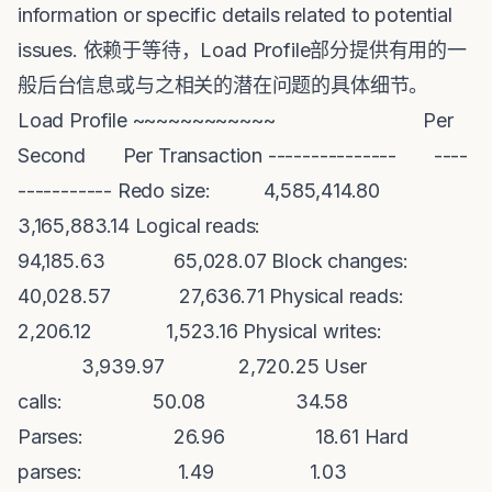
information or specific details related to potential
issues. 依赖于等待，Load Profile部分提供有用的一
般后台信息或与之相关的潜在问题的具体细节。
Load Profile ~~~~~~~~~~~~ Per
Second Per Transaction --------------- ----
----------- Redo size: 4,585,414.80
3,165,883.14 Logical reads:
94,185.63 65,028.07 Block changes:
40,028.57 27,636.71 Physical reads:
2,206.12 1,523.16 Physical writes:
3,939.97 2,720.25 User
calls: 50.08 34.58
Parses: 26.96 18.61 Hard
parses: 1.49 1.03