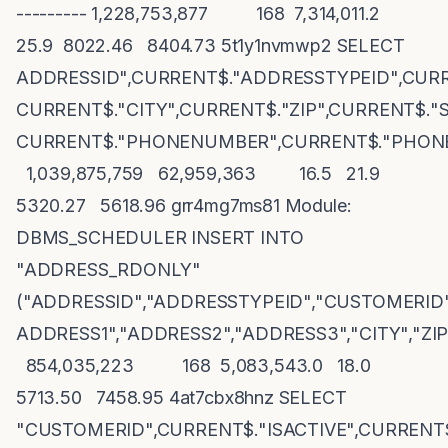
--------- 1,228,753,877 168 7,314,011.2
25.9 8022.46 8404.73 5t1y1nvmwp2 SELECT
ADDRESSID",CURRENT$."ADDRESSTYPEID",CUR
CURRENT$."CITY",CURRENT$."ZIP",CURRENT$.
CURRENT$."PHONENUMBER",CURRENT$."PHONE
1,039,875,759 62,959,363 16.5 21.9
5320.27 5618.96 grr4mg7ms81 Module:
DBMS_SCHEDULER INSERT INTO
"ADDRESS_RDONLY"
("ADDRESSID","ADDRESSTYPEID","CUSTOMERID"
ADDRESS1","ADDRESS2","ADDRESS3","CITY","
854,035,223 168 5,083,543.0 18.0
5713.50 7458.95 4at7cbx8hnz SELECT
"CUSTOMERID",CURRENT$."ISACTIVE",CURRENT