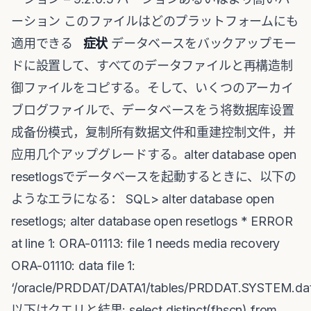
ーション このファイルはどのプラットフォームにも
適用できる
症状
データベースをバックアップモー
ドに設置して、すべてのデータファイルと再構造制
御ファイルをコピする。そして、いくつのアーカイ
ブログファイルで、データベースをう将数据库设置
成备份模式，复制所有数据文件和重建控制文件，并
应用几个アップグレードする。alter database open
resetlogsでデータベースを起動するときに、以下の
ようなエラになる： SQL> alter database open
resetlogs; alter database open resetlogs * ERROR
at line 1: ORA-01113: file 1 needs media recovery
ORA-01110: data file 1:
‘/oracle/PRDDAT/DATA1/tables/PRDDAT.SYSTEM.dat
以下はクエリと結果: select distinct(fhscn) from