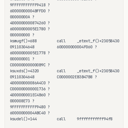
9FFFFFFFFFFF9418 ?

60000000004BFFD0 ?

00000000A ?

4000000000874260 ?

60000000005E1780 ?

000000000 ?

ksmugf()+688         call     _etext_f()+23058430  00
09110304648          600000000004F060 ?

60000000005E1778 ?

000000001 ?

C000000000000B9C ?

ksuxds()+4320        call     _etext_f()+23058430  40
09110304648          C0000002EB3B47B8 ?

400000000086A4C0 ?

C000000000001736 ?

4000000001EC4B60 ?

000008E73 ?

9FFFFFFFFFFF9480 ?

60000000004ABC40 ?

ksudel()+144         call     9fffffffffff94f8     C0