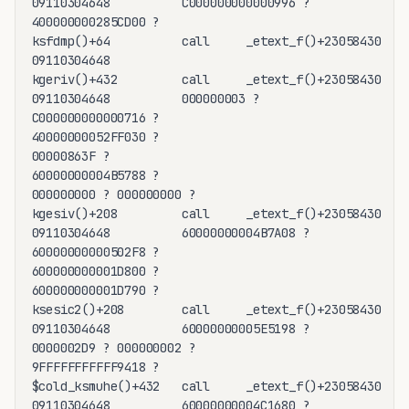
09110304648          C000000000000996 ?

400000000285CD00 ?

ksfdmp()+64          call     _etext_f()+23058430  00
09110304648

kgeriv()+432         call     _etext_f()+23058430  60
09110304648          000000003 ?

C000000000000716 ?

40000000052FF030 ?

00000863F ?

60000000004B5788 ?

000000000 ? 000000000 ?

kgesiv()+208         call     _etext_f()+23058430  60
09110304648          60000000004B7A08 ?

60000000000502F8 ?

600000000001D800 ?

600000000001D790 ?

ksesic2()+208        call     _etext_f()+23058430  60
09110304648          60000000005E5198 ?

0000002D9 ? 000000002 ?

9FFFFFFFFFFF9418 ?

$cold_ksmuhe()+432   call     _etext_f()+23058430  00
09110304648          60000000004C1680 ?
