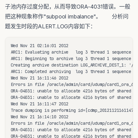
子池内存过度分配，从而导致ORA-4031错误。一般
把这种现象称作"subpool imbalance"。 分析问
题发生时段的ALERT.LOG内容如下：
Wed Nov 21 02:16:01 2012

ARC1: Evaluating archive   log 3 thread 1 sequence 23
ARC1: Beginning to archive log 3 thread 1 sequence 23
Creating archive destination LOG_ARCHIVE_DEST_1: '/ca
ARC1: Completed archiving  log 3 thread 1 sequence 23
Wed Nov 21 16:11:46 2012

Errors in file /oracle/admin/card/udump/card1_ora_678
ORA-04031: unable to allocate 4216 bytes of shared me
ORA-04031: unable to allocate 4216 bytes of shared me
Wed Nov 21 16:11:47 2012

Trace dumping is performing id=[cdmp_20121121161147]

Wed Nov 21 16:14:10 2012

Errors in file /oracle/admin/card/udump/card1_ora_668
ORA-04031: unable to allocate 4216 bytes of shared me
ORA-04031: unable to allocate 4216 bytes of shared me