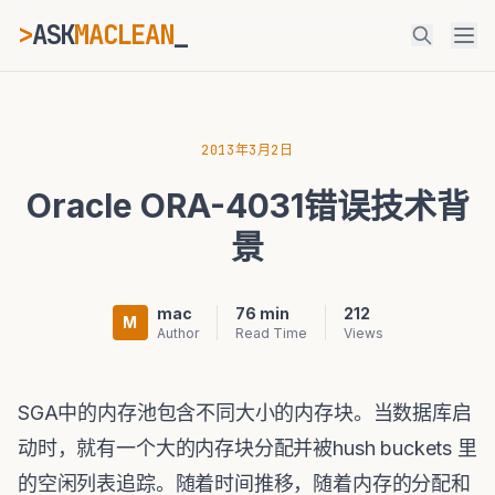
>
ASK
MACLEAN
_
ESC
2013年3月2日
Oracle ORA-4031错误技术背
⌘K
Ctrl+K
景
mac
76 min
212
M
Author
Read Time
Views
SGA中的内存池包含不同大小的内存块。当数据库启
动时，就有一个大的内存块分配并被hush buckets 里
的空闲列表追踪。随着时间推移，随着内存的分配和