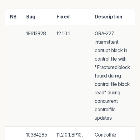
NB
Bug
Fixed
Description
19613828
12.1.0.1
ORA-227
intermittent
corrupt block in
control file with
"Fractured block
found during
control file block
read" during
concurrent
controlfile
updates
10384285
11.2.0.1.BP10,
Controlfile