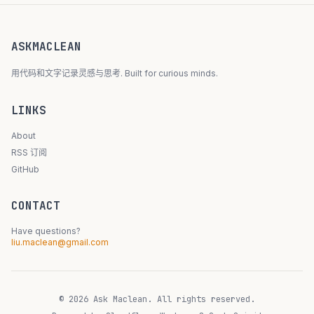
ASKMACLEAN
用代码和文字记录灵感与思考. Built for curious minds.
LINKS
About
RSS 订阅
GitHub
CONTACT
Have questions?
liu.maclean@gmail.com
© 2026 Ask Maclean. All rights reserved.