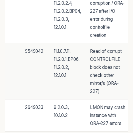
11.2.0.2.4,
corruption / ORA-
11.2.0.2.BP04,
227 after I/O
11.2.0.3,
error during
12.1.0.1
controlfile
creation
9549042
11.1.0.7.11,
Read of corrupt
11.2.0.1.BP06,
CONTROLFILE
11.2.0.2,
block does not
12.1.0.1
check other
mirror/s (ORA-
227)
2649033
9.2.0.3,
LMON may crash
10.1.0.2
instance with
ORA-227 errors