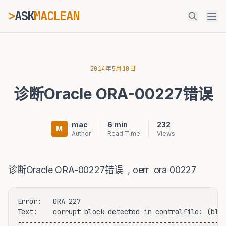
>
ASK
MACLEAN
ESC
2014年5月10日
诊断Oracle ORA-00227错误
⌘K
Ctrl+K
mac
6 min
232
M
Author
Read Time
Views
诊断Oracle ORA-00227错误 , oerr ora 00227
Error:   ORA 227

Text:    corrupt block detected in controlfile: (bloc
-----------------------------------------------------