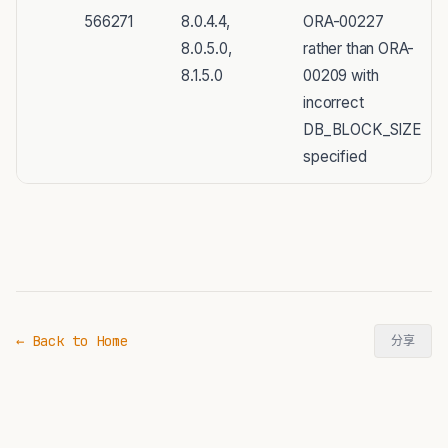
566271
8.0.4.4,
ORA-00227
8.0.5.0,
rather than ORA-
8.1.5.0
00209 with
incorrect
DB_BLOCK_SIZE
specified
← Back to Home
分享