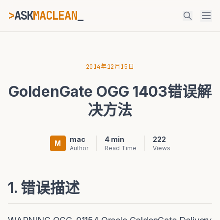
>
ASK
MACLEAN
_
ESC
2014年12月15日
GoldenGate OGG 1403错误解
⌘K
Ctrl+K
决方法
mac
4 min
222
M
Author
Read Time
Views
1. 错误描述