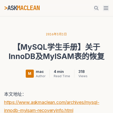
>
ASK
MACLEAN
ESC
2016年3月1日
【MySQL学生手册】关于
⌘K
Ctrl+K
InnoDB及MyISAM表的恢复
mac
4 min
318
M
Author
Read Time
Views
本文地址：
https://www.askmaclean.com/archives/mysql-
innodb-myisam-recoveryinfo.html