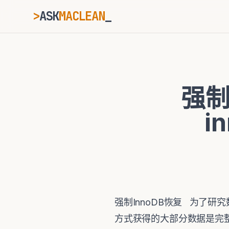
>
ASK
MACLEAN
ESC
强制
⌘K
Ctrl+K
i
强制InnoDB恢复 为了研
方式获得的大部分数据是完整的。