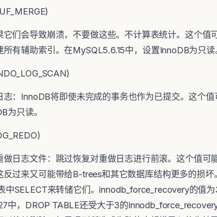
BUF_MERGE)
果它们会导致崩溃，不要做这些。不计算表统计。这个值
有辅助索引。在MySQL5.6.15中，设置InnoDB为只
NDO_LOG_SCAN)
志：InnoDB将即使未完成的事务也作为已提交。这个
noDB为只读。
OG_REDO)
重做日志文件：跳过恢复对重做日志进行前滚。这个值可
过来又可能带给B-trees和其它数据库结构更多的损坏。在M
中SELECT来转储它们。innodb_force_recovery
.27中，DROP TABLE还受大于3的innodb_force_re