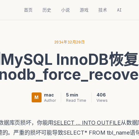
首页
历史
小说
游戏
技术
AI
2014年12月20日
MySQL InnoDB恢
nnodb_force_recove
mac
5 min
406
M
Author
Read Time
Views
究数据库页损坏，你能用
SELECT ... INTO OUTFILE
从数据
严重的损坏可能导致SELECT* FROM tbl_name语