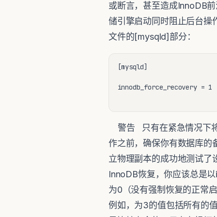
或断言，甚至造成InnoDB前滚
储引擎启动同时阻止后台操
文件的[mysqld]部分：
[mysqld]

innodb_force_recovery = 1

警告 只有在紧急情况下将inn
作之前，确保你有数据库的
立物理副本的成功地测试了设置，
InnoDB恢复，你应该总是以inn
为0（没有强制恢复的正常启动）
例如，为3的值包括所有的值1和