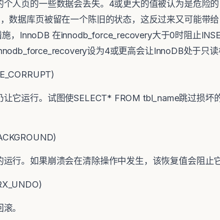
的个人页的一些数据会丢失。4或更大的值被认为是危险的
，数据库页被留在一个陈旧的状态，这反过来又可能带给B-
noDB 在innodb_force_recovery大于0时阻止INS
nnodb_force_recovery设为4或更高会让InnoDB处于
RE_CORRUPT)
它运行。试图使SELECT* FROM tbl_name跳过
BACKGROUND)
的运行。如果崩溃会在清除操作中发生，该恢复值会阻止
RX_UNDO)
回滚。