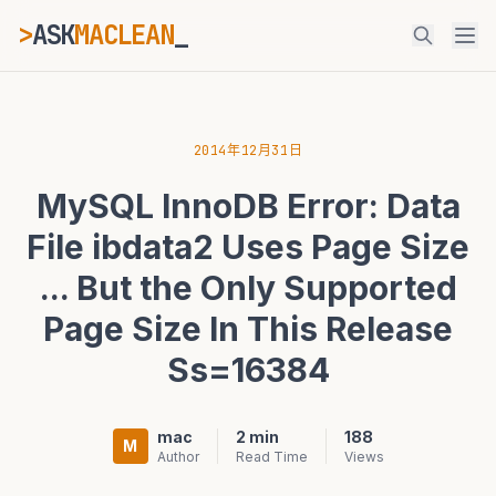
>
ASK
MACLEAN
_
ESC
2014年12月31日
MySQL InnoDB Error: Data
⌘K
Ctrl+K
File ibdata2 Uses Page Size
... But the Only Supported
Page Size In This Release
Ss=16384
mac
2 min
188
M
Author
Read Time
Views