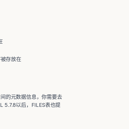
在
始将被存放在
B表空间的元数据信息，你需要去
L 5.7.8以后，FILES表也提