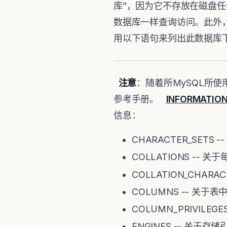
库”，因为它不存放在磁盘任
数据库一样查询访问。此外，你
用以下语句来列出此数据
注意
：随着所MySQL所
参考手册。
INFORMATIO
信息：
CHARACTER_SETS 
COLLATIONS --
COLLATION_CHAR
COLUMNS -- 关于
COLUMN_PRIVILE
ENGINES -- 关于存