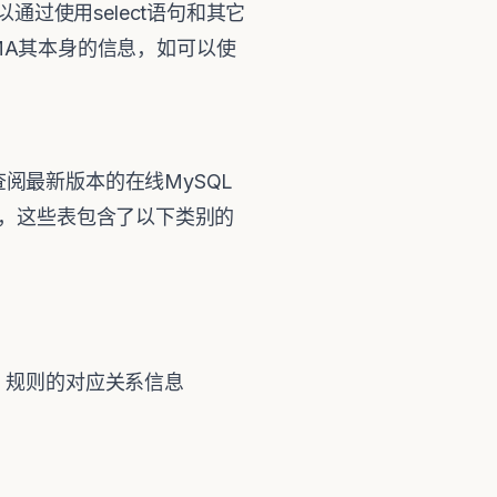
过使用select语句和其它
HEMA其本身的信息，如可以使
阅最新版本的在线MySQL
据库中，这些表包含了以下类别的
（排序）规则的对应关系信息