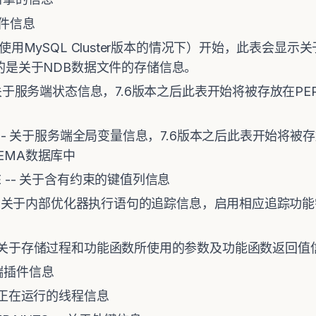
事件信息
版本（未使用MySQL Cluster版本的情况下）开始，此表会显示
的是关于NDB数据文件的存储信息。
 -- 关于服务端状态信息，7.6版本之后此表开始将被存放在PER
LES -- 关于服务端全局变量信息，7.6版本之后此表开始将被
HEMA数据库中
GE -- 关于含有约束的键值列信息
ACE -- 关于内部优化器执行语句的追踪信息，启用相应追踪
- 提供关于存储过程和功能函数所使用的参数及功能函数返回值
务端插件信息
 关于正在运行的线程信息