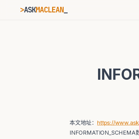
>
ASK
MACLEAN
_
ESC
⌘K
Ctrl+K
INF
本文地址：
https://www.ask
INFORMATION_SC