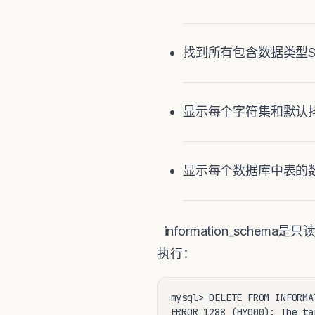
找到所有包含数据类型S
显示每个字符集和默认
显示每个数据库中表的
information_schem
执行：
mysql> DELETE FROM INFORMA