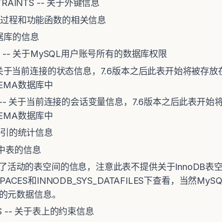
STRAINTS -- 关于外键信息
于存储过程和功能函数的相关信息
数据库的信息
GES -- 关于MySQL用户账号所有的数据库权限
S -- 关于当前连接的状态信息，7.6版本之后此表开始将被存放
HEMA数据库中
BLES -- 关于当前连接的会话变量信息，7.6版本之后此表开
HEMA数据库中
于表索引的统计信息
据库中表的信息
-- 提供了活动的表空间的信息，注意此表不提供关于InnoD
ESPACES和INNODB_SYS_DATAFILES下查看，当然MySQ
关的元数据信息。
NTS -- 关于表上的约束信息