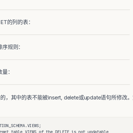
ET的列的表：
排序规则：
数量：
a是只读的，其中的表不能被insert, delete或update语
TION_SCHEMA.VIEWS;
