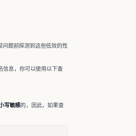
在出现问题前探测到这些低效的性
的列名信息，你可以使用以下查
小写敏感
的，因此，如果查