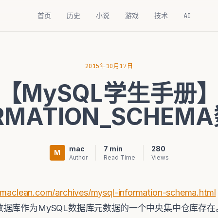
首页
历史
小说
游戏
技术
AI
2015年10月17日
【MySQL学生手册
ORMATION_SCHEM
mac
7 min
280
M
Author
Read Time
Views
maclean.com/archives/mysql-information-schema.html
HEMA数据库作为MySQL数据库元数据的一个中央集中仓库存