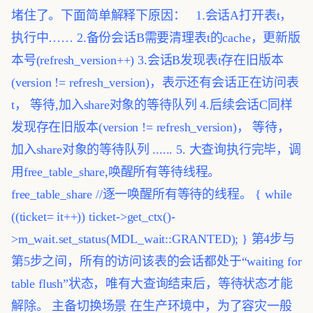
堵住了。下面简单解释下原因：
1.会话A打开表t，
执行中……
2.备份会话B需要清理表t的cache，更新版
本号(refresh_version++)
3.会话B发现表t存在旧版本
(version != refresh_version)，表示还有会话正在访问表
t，
等待,加入share对象的等待队列
4.后续会话C同样
发现存在旧版本(version != refresh_version)，
等待，
加入share对象的等待队列
......
5. 大查询执行完毕，调
用free_table_share,唤醒所有等待线程。
free_table_share //逐一唤醒所有等待的线程。
{
while
((ticket= it++))
ticket->get_ctx()-
>m_wait.set_status(MDL_wait::GRANTED);
}
第4步与
第5步之间，所有的访问该表的会话都处于“waiting for
table flush”状态，唯有大查询结束后，等待状态才能
解除。
主备切换场景
在生产环境中，为了容灾一般