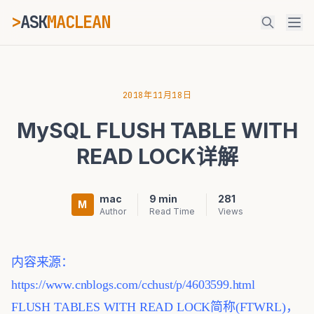
>
ASK
MACLEAN
_
ESC
2018年11月18日
MySQL FLUSH TABLE WITH
⌘K
Ctrl+K
READ LOCK详解
mac
9 min
281
M
Author
Read Time
Views
内容来源：
https://www.cnblogs.com/cchust/p/4603599.html
FLUSH TABLES WITH READ LOCK简称(FTWRL)，