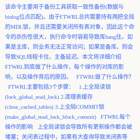
该命令主要用于备份工具获取一致性备份(数据与
binlog位点匹配)。由于FTWRL总共需要持有两把全局
的MDL锁，并且还需要关闭所有表对象，因此这个命
令的杀伤性很大，执行命令时容易导致库hang住。如
果是主库，则业务无法正常访问；如果是备库，则会
导致SQL线程卡住，主备延迟。本文将详细介绍
FTWRL到底做了什么操作，每个操作的对库的影
响，以及操作背后的原因。
FTWRL做了什么操作？
FTWRL主要包括3个步骤：
1.上全局读锁
(lock_global_read_lock)
2.清理表缓存
(close_cached_tables)
3.上全局COMMIT锁
(make_global_read_lock_block_commit)
FTWRL每个
操作的影响
上全局读锁会导致所有更新操作都会被
堵塞；关闭表过程中，如果有大查询导致关闭表等