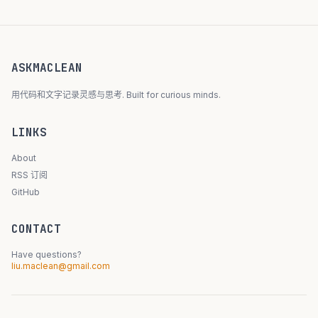
ASKMACLEAN
用代码和文字记录灵感与思考. Built for curious minds.
LINKS
About
RSS 订阅
GitHub
CONTACT
Have questions?
liu.maclean@gmail.com