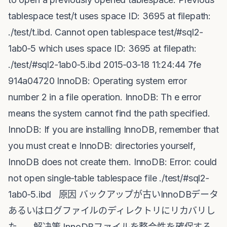
tablespace test/t uses space ID: 3695 at filepath:
./test/t.ibd. Cannot open tablespace test/#sql2‐
1ab0‐5 which uses space ID: 3695 at filepath:
./test/#sql2‐1ab0‐5.ibd 2015‐03‐18 11:24:44 7fe
914a04720 InnoDB: Operating system error
number 2 in a file operation. InnoDB: Th e error
means the system cannot find the path specified.
InnoDB: If you are installing InnoDB, remember that
you must creat e InnoDB: directories yourself,
InnoDB does not create them. InnoDB: Error: could
not open single‐table tablespace file ./test/#sql2‐
1ab0‐5.ibd 原因 バックアップが古いInnoDBデータ
あるいはログファイルのディレクトリにリカバリし
た。 解决策 InnoDBファイルを整合性を確保する