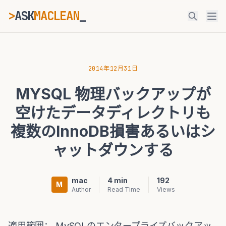
>
ASK
MACLEAN
_
ESC
2014年12月31日
MYSQL 物理バックアップが
⌘K
Ctrl+K
空けたデータディレクトリも
複数のInnoDB損害あるいはシ
ャットダウンする
mac
4 min
192
M
Author
Read Time
Views
適用範囲： MySQLのエンタープライズバックアッ