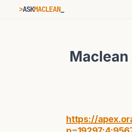
>
ASK
MACLEAN
_
ESC
Maclean 
⌘K
Ctrl+K
https://apex.o
p=19297:4:956