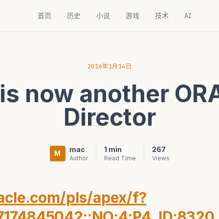
首页
历史
小说
游戏
技术
AI
2016年1月14日
is now another O
Director
mac
1 min
267
M
Author
Read Time
Views
racle.com/pls/apex/f?
7174845042::NO:4:P4_ID:8320