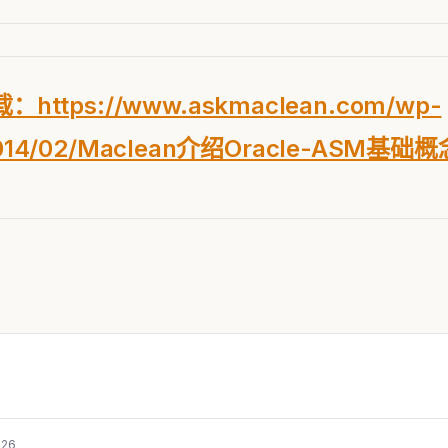
tps://www.askmaclean.com/wp-
/2014/02/Maclean介绍Oracle-ASM基础
-26