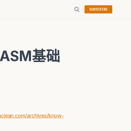
SUBSCRIBE
 ASM基础
n.com/archives/know-