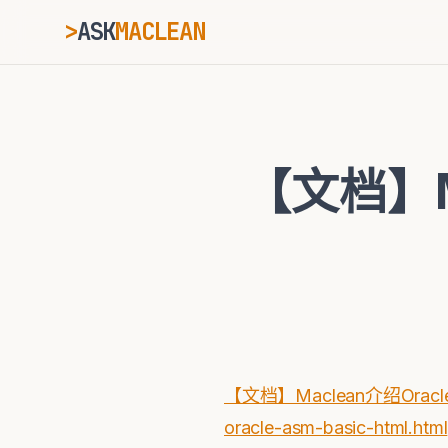
>
ASK
MACLEAN
_
ESC
【文档】M
⌘K
Ctrl+K
【文档】Maclean介绍Oracle
oracle-asm-basic-html.html