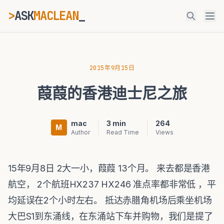
>
ASK
MACLEAN
ESC
2015年9月15日
葭葭的香港迪士尼之旅
⌘K
Ctrl+K
mac
3 min
264
M
Author
Read Time
Views
15年9月8日 2大一小，葭葭 13个月。 来去都是香港
航空， 2个航班HX237 HX246 准点率都非常低 ，平
均延误在2个小时左右。 抵达赤腊角机场后乘坐机场
大巴S1到东涌线，在东涌站下车并购物，我们是提了