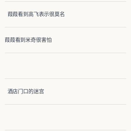
葭葭看到高飞表示很莫名
葭葭看到米奇很害怕
酒店门口的迷宫