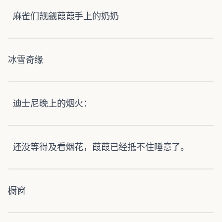
麻雀们觊觎葭葭手上的奶奶
冰雪奇缘
迪士尼晚上的烟火：
还没等得及看烟花，葭葭已经抵不住睡意了。
橱窗