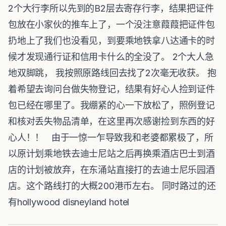
2个大行李所以先到的B2层去寄存行李，结果把证件
包放在小家伙的推车上了，一个没注意葭葭把证件包
扔地上了我们也没看见，到要乘地铁拿八达通卡的时
候才发现通行证和信用卡什么的全没了。 2个大人急
地双脚跳， 我按照原路线回去找了2次毫无收获。 抱
着希望去询问台做失物登记，结果有好心人捡到证件
包已经在哪里了。我绷紧的心一下放松了，照例登记
和核对丢失物品清单，在这里再次感谢捡到东西的好
心人！！ 由于一惊一乍导致我和老婆都累极了，所
以原计划乘地铁去迪士尼站之后再换乘酒店巴士到酒
店的计划被放弃，在东涌站直接打的去迪士尼乐园酒
店。这个路线打的大概200港币左右。 同时路过的还
有hollywood disneyland hotel