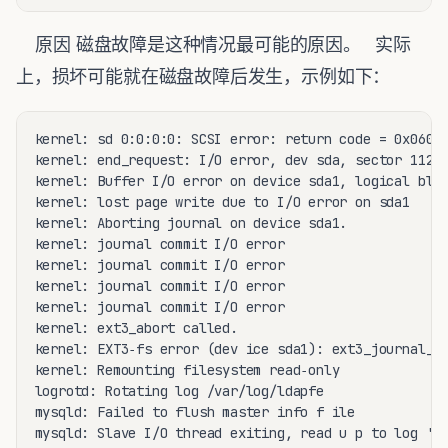
原因 磁盘故障是这种情况最可能的原因。 实际
上，损坏可能就在磁盘故障后发生，示例如下：
kernel: sd 0:0:0:0: SCSI error: return code = 0x06000
kernel: end_request: I/O error, dev sda, sector 11231
kernel: Buffer I/O error on device sda1, logical bloc
kernel: lost page write due to I/O error on sda1

kernel: Aborting journal on device sda1.

kernel: journal commit I/O error

kernel: journal commit I/O error

kernel: journal commit I/O error

kernel: journal commit I/O error

kernel: ext3_abort called.

kernel: EXT3‐fs error (dev ice sda1): ext3_journal_st
kernel: Remounting filesystem read‐only

logrotd: Rotating log /var/log/ldapfe

mysqld: Failed to flush master info f ile

mysqld: Slave I/O thread exiting, read u p to log 'lo