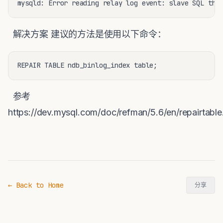
mysqld: Error reading relay log event: slave SQL thr
解决方案 建议的方法是使用以下命令：
REPAIR TABLE ndb_binlog_index table;
参考
https://dev.mysql.com/doc/refman/5.6/en/repairtable
← Back to Home
分享