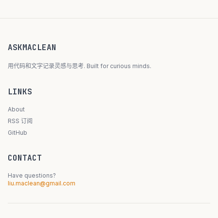
ASKMACLEAN
用代码和文字记录灵感与思考. Built for curious minds.
LINKS
About
RSS 订阅
GitHub
CONTACT
Have questions?
liu.maclean@gmail.com