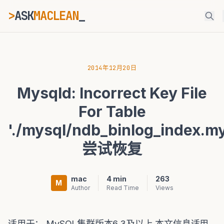
>
ASK
MACLEAN
_
ESC
2014年12月20日
Mysqld: Incorrect Key File
⌘K
Ctrl+K
For Table
'./mysql/ndb_binlog_index.my
尝试恢复
mac
4 min
263
M
Author
Read Time
Views
适用于： MySQL集群版本6.3及以上 本文信息适用