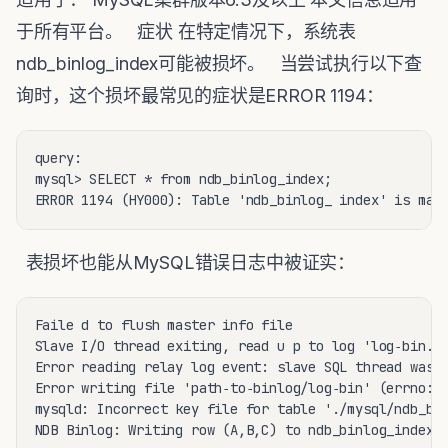
于所有平台。 症状 在特定情况下，系统表
ndb_binlog_index可能被损坏。 当尝试执行以下查
询时，这个损坏最常见的症状是ERROR 1194：
query:

mysql> SELECT * from ndb_binlog_index;

ERROR 1194 (HY000): Table 'ndb_binlog_ index' is mar
表损坏也能从MySQL错误日志中被证实：
Faile d to flush master info file

Slave I/O thread exiting, read u p to log 'log‐bin.NN
Error reading relay log event: slave SQL thread was k
Error writing file 'path‐to‐binlog/log‐bin' (errno: 3
mysqld: Incorrect key file for table './mysql/ndb_bin
NDB Binlog: Writing row (A,B,C) to ndb_binlog_index: