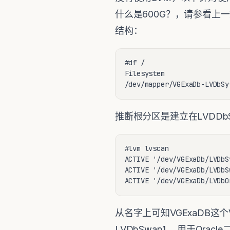
什么是600G？，请参看上
结构：
#df /

Filesystem                
/dev/mapper/VGExaDb-LVDbSy
推断根分区是建立在LVDDbS
#lvm lvscan

ACTIVE '/dev/VGExaDb/LVDbS
ACTIVE '/dev/VGExaDb/LVDbS
ACTIVE '/dev/VGExaDb/LVDbO
从名字上可知VGExaDB这
LVDbSwap1， 用于Oracl