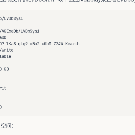
/LVDbSys1

/VGExaDb/LVDbSys1

Db

D7-lKa8-gLg9-oBo2-uWaM-ZZ4W-Keazih

write

able

 GB

it

0
有空间：