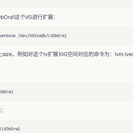
VDbOra1这个VG进行扩展：
verbose /dev/VGExaDb/LVDbOra1
，例如对这个lv扩展10G空间对应的命令为：lvm lvextend 
。
DbOra1
展：
/LVDbOra1