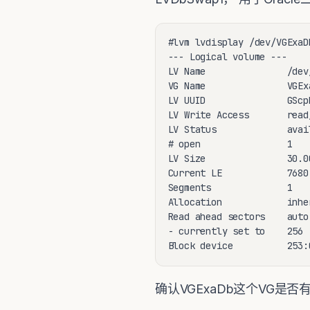
#lvm lvdisplay /dev/VGExaDb
--- Logical volume ---

LV Name               /dev
VG Name               VGExa
LV UUID               GScp
LV Write Access       read/
LV Status             avail
# open                1

LV Size               30.00
Current LE            7680

Segments              1

Allocation            inher
Read ahead sectors    auto

- currently set to    256

Block device          253:
确认VGExaDb这个VG是否