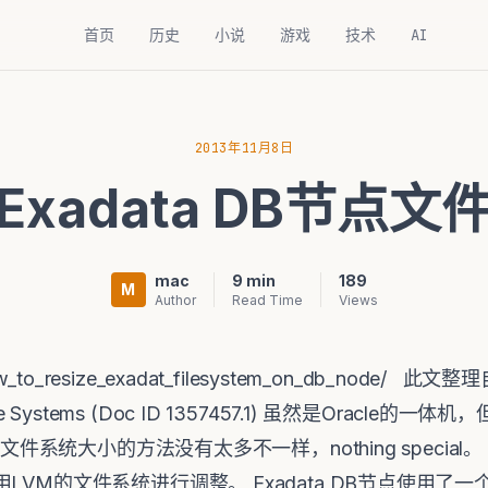
首页
历史
小说
游戏
技术
AI
2013年11月8日
xadata DB节点
mac
9 min
189
M
Author
Read Time
Views
/how_to_resize_exadat_filesystem_on_db_node/ 此
File Systems (Doc ID 1357457.1) 虽然是Oracle的一体
文件系统大小的方法没有太多不一样，nothing special。 早于
LVM的文件系统进行调整。 Exadata DB节点使用了一