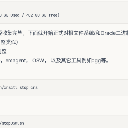
0 GB used / 402.80 GB free]
集完毕，下面就开始正式对根文件系统/和Oracle二进制
调整类似）
调整
emagent， OSW， 以及其它工具例如ogg等。
n/crsctl stop crs
/stopOSW.sh