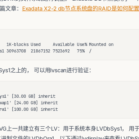
一篇文章：
Exadata X2-2 db节点系统盘的RAID是如何配
   1K-blocks Used     Available Use% Mounted on

s1 30963708  21867152 7523692   75%  /
ys1之上的， 可以用lvscan进行验证：
ys1' [30.00 GB] inherit

wap1' [24.00 GB] inherit

ra1' [100.00 GB] inherit
个VG上一共建立有三个LV：用于系统本身LVDbSys1， 
e二进制文件的LVDbOra1。以下通过lvdisplay来查看LVDb