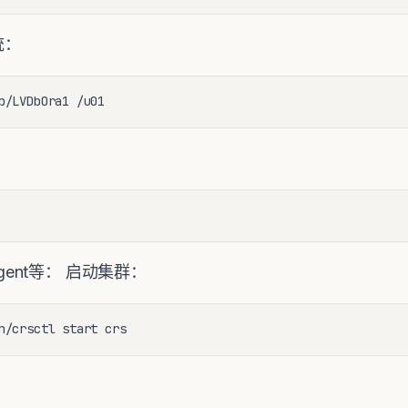
统：
b/LVDbOra1 /u01
agent等： 启动集群：
n/crsctl start crs