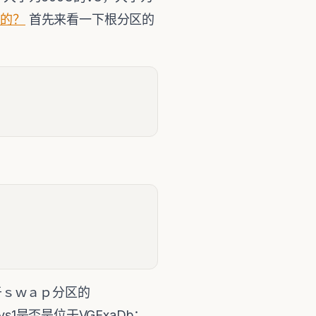
置的？
首先来看一下根分区的
用于ｓｗａｐ分区的
Sys1是否是位于VGExaDb：