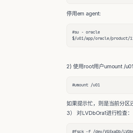
停用em agent:
#su - oracle

$/u01/app/oracle/product/1
2) 使用root用户umount /
#umount /u01
如果提示忙，则是当前分区还
3） 对LVDbOra1进行检查：
#fsck -f /dev/VGExaDb/LVDb